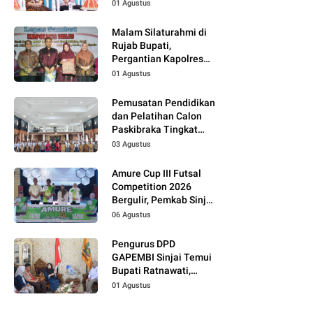
01 Agustus
Malam Silaturahmi di
Rujab Bupati,
Pergantian Kapolres
Wajo Jadi Momentum
01 Agustus
Perkuat Kolaborasi
Pemusatan Pendidikan
dan Pelatihan Calon
Paskibraka Tingkat
Kabupaten Tahun 2026
03 Agustus
Dimulai
Amure Cup III Futsal
Competition 2026
Bergulir, Pemkab Sinjai
Dukung Pembinaan
06 Agustus
Atlet Muda
Pengurus DPD
GAPEMBI Sinjai Temui
Bupati Ratnawati,
Bahas Sinergitas
01 Agustus
Program MBG