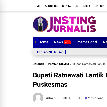
HOME
ABOUT US
CONTACT US
INDEX
EDITOR
Home
News
Internasional
Na
HOT
BREAKING NEWS
Beranda
PEMDA SINJAI
Bupati Ratnawati Lantik 
Bupati Ratnawati Lantik 
Puskesmas
Admin
08 Juli
0
2 min read