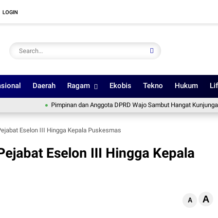
LOGIN
sional
Daerah
Ragam
Ekobis
Tekno
Hukum
Li
Pimpinan dan Anggota DPRD Wajo Sambut Hangat Kunjungan Silaturah
Pejabat Eselon III Hingga Kepala Puskesmas
Pejabat Eselon III Hingga Kepala
A
A