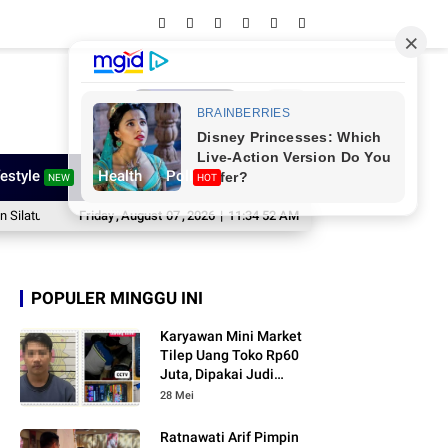
Network
festyle
Health
Poll
NEW
HOT
mi Kapolres yang Baru
Friday
,
August
Bupati Ratnawati Lepas Kontingen Sinjai ke Jamna
07
,
2026
|
11:34 53 AM
POPULER MINGGU INI
Karyawan Mini Market
Tilep Uang Toko Rp60
Juta, Dipakai Judi
Online
28 Mei
Ratnawati Arif Pimpin