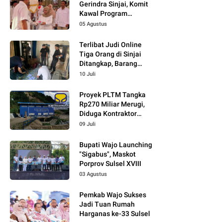
Gerindra Sinjai, Komit
Kawal Program
Prabowo
05 Agustus
Terlibat Judi Online
Tiga Orang di Sinjai
Ditangkap, Barang
Bukti Kupon Putih
10 Juli
Proyek PLTM Tangka
Rp270 Miliar Merugi,
Diduga Kontraktor
Tidak Profesional,
09 Juli
Berikut Temuannya!
Bupati Wajo Launching
"Sigabus", Maskot
Porprov Sulsel XVIII
03 Agustus
Pemkab Wajo Sukses
Jadi Tuan Rumah
Harganas ke-33 Sulsel