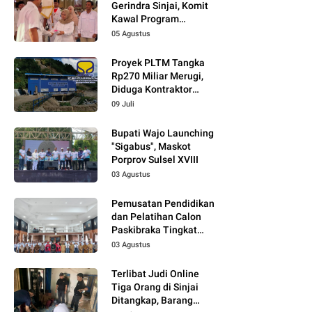
Gerindra Sinjai, Komit
Kawal Program
Prabowo
05 Agustus
Proyek PLTM Tangka
Rp270 Miliar Merugi,
Diduga Kontraktor
Tidak Profesional,
09 Juli
Berikut Temuannya!
Bupati Wajo Launching
"Sigabus", Maskot
Porprov Sulsel XVIII
03 Agustus
Pemusatan Pendidikan
dan Pelatihan Calon
Paskibraka Tingkat
Kabupaten Tahun 2026
03 Agustus
Dimulai
Terlibat Judi Online
Tiga Orang di Sinjai
Ditangkap, Barang