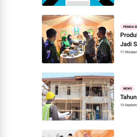
PEMDA S
Produ
Jadi S
17 Oktober
NEWS
Tahun
13 Septem