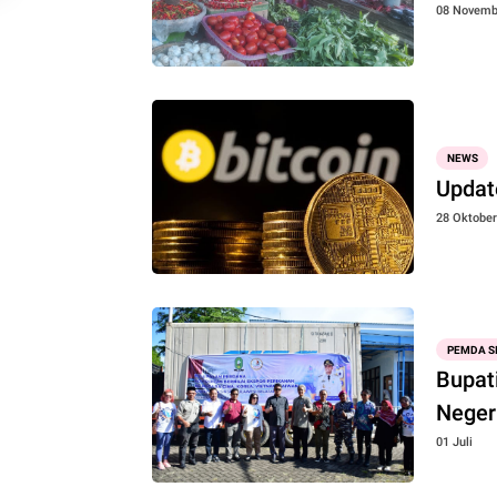
08 Novemb
NEWS
Updat
28 Oktober
PEMDA S
Bupati
Neger
01 Juli