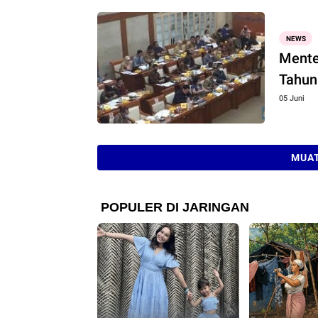
NEWS
Mente
Tahun
05 Juni
MUAT