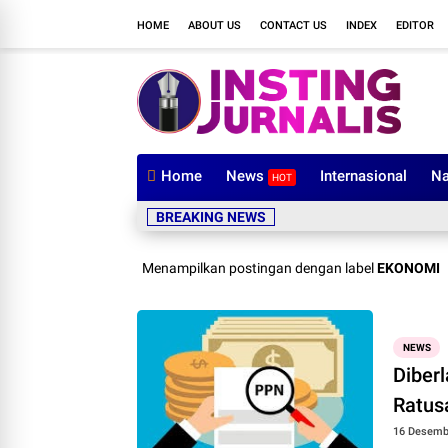
HOME
ABOUT US
CONTACT US
INDEX
EDITOR
Home
News
Internasional
Na
HOT
Dibu
BREAKING NEWS
Menampilkan postingan dengan label
EKONOMI
NEWS
Diber
Ratus
16 Desemb