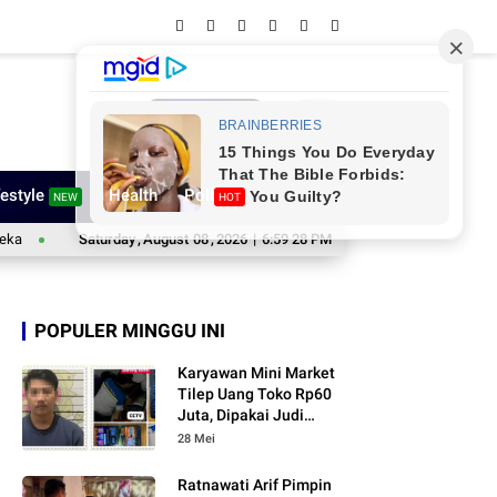
Network
festyle
Health
Poll
NEW
HOT
Pengcab ORADO Sinjai Gelar Turnamen Domino HUT ke-81 RI, Bidik Atlet Porpr
Saturday
,
August
08
,
2026
|
6:59 28 PM
POPULER MINGGU INI
Karyawan Mini Market
Tilep Uang Toko Rp60
Juta, Dipakai Judi
Online
28 Mei
Ratnawati Arif Pimpin