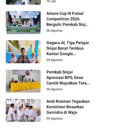
Bukti Kupon Putih
10 Juli
Amure Cup III Futsal
Competition 2026
Bergulir, Pemkab Sinjai
Dukung Pembinaan
06 Agustus
Atlet Muda
Gegara AI, Tiga Pelajar
Sinjai Barat Tembus
Kantor Google
Indonesia
04 Agustus
Pemkab Sinjai
Apresiasi BPS, Desa
Cantik Wujudkan Tata
Kelola Data Terpadu
06 Agustus
Andi Rosman Tegaskan
Komitmen Besarkan
Gerindra di Wajo
05 Agustus