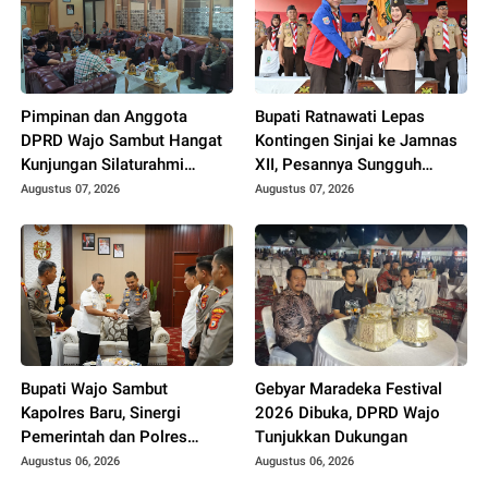
Pimpinan dan Anggota
Bupati Ratnawati Lepas
DPRD Wajo Sambut Hangat
Kontingen Sinjai ke Jamnas
Kunjungan Silaturahmi
XII, Pesannya Sungguh
Kapolres yang Baru
Menggugah Hati
Augustus 07, 2026
Augustus 07, 2026
Bupati Wajo Sambut
Gebyar Maradeka Festival
Kapolres Baru, Sinergi
2026 Dibuka, DPRD Wajo
Pemerintah dan Polres
Tunjukkan Dukungan
Diperkuat
Augustus 06, 2026
Augustus 06, 2026