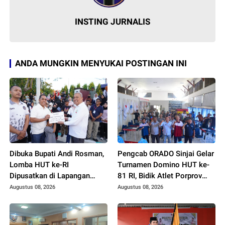
INSTING JURNALIS
ANDA MUNGKIN MENYUKAI POSTINGAN INI
Dibuka Bupati Andi Rosman,
Pengcab ORADO Sinjai Gelar
Lomba HUT ke-RI
Turnamen Domino HUT ke-
Dipusatkan di Lapangan
81 RI, Bidik Atlet Porprov
Merdeka
XVIII
Augustus 08, 2026
Augustus 08, 2026