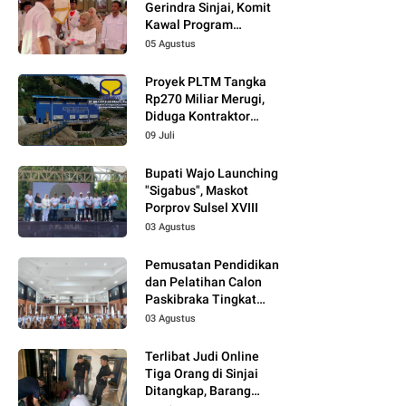
Gerindra Sinjai, Komit
Kawal Program
Prabowo
05 Agustus
Proyek PLTM Tangka
Rp270 Miliar Merugi,
Diduga Kontraktor
Tidak Profesional,
09 Juli
Berikut Temuannya!
Bupati Wajo Launching
"Sigabus", Maskot
Porprov Sulsel XVIII
03 Agustus
Pemusatan Pendidikan
dan Pelatihan Calon
Paskibraka Tingkat
Kabupaten Tahun 2026
03 Agustus
Dimulai
Terlibat Judi Online
Tiga Orang di Sinjai
Ditangkap, Barang