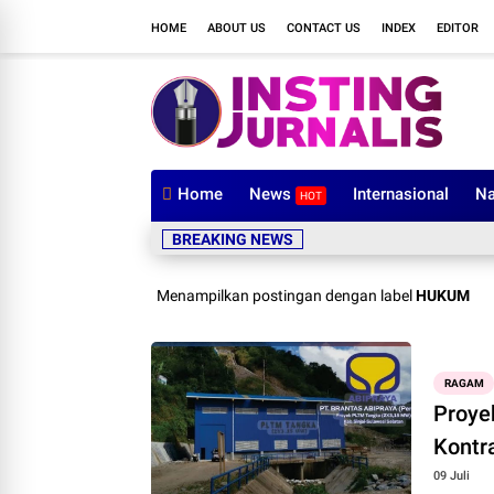
HOME
ABOUT US
CONTACT US
INDEX
EDITOR
Home
News
Internasional
Na
HOT
BREAKING NEWS
Menampilkan postingan dengan label
HUKUM
RAGAM
Proye
Kontr
09 Juli