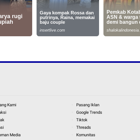
ang Kami
Pasang Iklan
aksi
Google Trends
tak
Tiktok
asi
Threads
oman Media
Komunitas