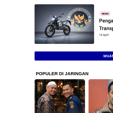
NEWS
Penga
Trans
14 April
MUAT