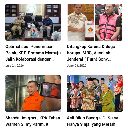
Optimalisasi Penerimaan
Ditangkap Karena Diduga
Pajak, KPP Pratama Mamuju
Korupsi MBG, Akankah
Jalin Kolaborasi dengan
Jenderal ( Purn) Sony
Pemkab Mamuju Tengah
Sonjaya Menyeret Nama
July 24, 2026
June 08, 2026
Wakil Ketua DPRD Sulsel..??
Skandal Imigrasi, KPK Tahan
Asli Bikin Bangga, Di Sulsel
Wamen Silmy Karim, 8
Hanya Sinjai yang Meraih