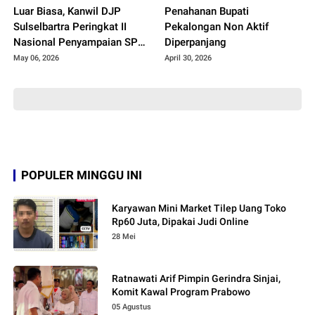
Luar Biasa, Kanwil DJP
Penahanan Bupati
Sulselbartra Peringkat II
Pekalongan Non Aktif
Nasional Penyampaian SPT
Diperpanjang
Tahun 2026
May 06, 2026
April 30, 2026
POPULER MINGGU INI
Karyawan Mini Market Tilep Uang Toko
Rp60 Juta, Dipakai Judi Online
28 Mei
Ratnawati Arif Pimpin Gerindra Sinjai,
Komit Kawal Program Prabowo
05 Agustus