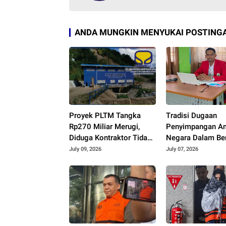
ANDA MUNGKIN MENYUKAI POSTINGA
Proyek PLTM Tangka
Tradisi Dugaan
Rp270 Miliar Merugi,
Penyimpangan A
Diduga Kontraktor Tidak
Negara Dalam Be
Profesional, Berikut
SPPD, Praktisi 
July 09, 2026
July 07, 2026
Temuannya!
Minta Kejari Peri
Puluhan Anggot
Sinjai