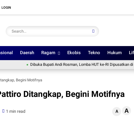
LOGIN
sional
Daerah
Ragam
Ekobis
Tekno
Hukum
Li
Dibuka Bupati Andi Rosman, Lomba HUT ke-RI Dipusatkan di Lapangan
tangkap, Begini Motifnya
ttiro Ditangkap, Begini Motifnya
A
1 min read
A