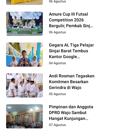
Kelola Data Terpadu
06 Agustus
Amure Cup III Futsal
Competition 2026
Bergulir, Pemkab Sinjai
Dukung Pembinaan
06 Agustus
Atlet Muda
Gegara AI, Tiga Pelajar
Sinjai Barat Tembus
Kantor Google
Indonesia
04 Agustus
Andi Rosman Tegaskan
Komitmen Besarkan
Gerindra di Wajo
05 Agustus
Pimpinan dan Anggota
DPRD Wajo Sambut
Hangat Kunjungan
Silaturahmi Kapolres
07 Agustus
yang Baru