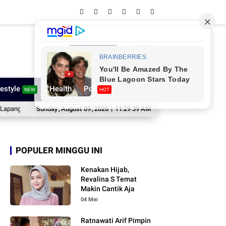
Network
festyle
Health
Poll
NEW
HOT
 Merdeka
Sunday
Pengcab ORADO Sinjai Gelar Turnamen Domino HUT ke-81 RI, Bidik 
,
August
09
,
2026
|
11:29 40 AM
POPULER MINGGU INI
Kenakan Hijab,
Revalina S Temat
Makin Cantik Aja
04 Mei
Ratnawati Arif Pimpin