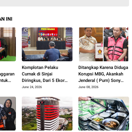
N INI
Komplotan Pelaku
Ditangkap Karena Diduga
nggaran
Curnak di Sinjai
Korupsi MBG, Akankah
ntuk
Diringkus, Dari 5 Ekor
Jenderal ( Purn) Sony
Hukum
yang Hilang Kembali 2
Sonjaya Menyeret Nama
June 24, 2026
June 08, 2026
ksa
Ekor
Wakil Ketua DPRD
a DPRD
Sulsel..??