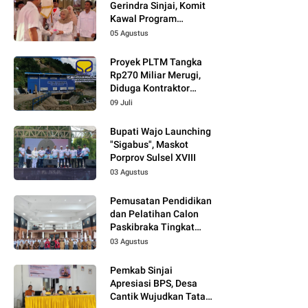
Gerindra Sinjai, Komit
Kawal Program
Prabowo
05 Agustus
Proyek PLTM Tangka
Rp270 Miliar Merugi,
Diduga Kontraktor
Tidak Profesional,
09 Juli
Berikut Temuannya!
Bupati Wajo Launching
"Sigabus", Maskot
Porprov Sulsel XVIII
03 Agustus
Pemusatan Pendidikan
dan Pelatihan Calon
Paskibraka Tingkat
Kabupaten Tahun 2026
03 Agustus
Dimulai
Pemkab Sinjai
Apresiasi BPS, Desa
Cantik Wujudkan Tata