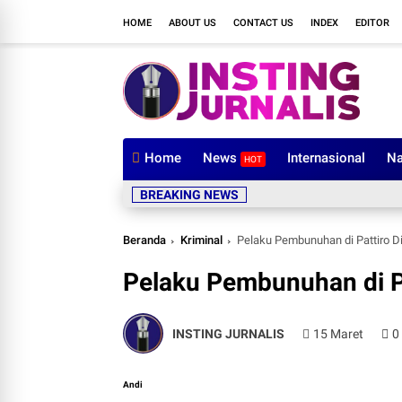
HOME
ABOUT US
CONTACT US
INDEX
EDITOR
Home
News
Internasional
Na
HOT
BREAKING NEWS
Beranda
Kriminal
Pelaku Pembunuhan di Pattiro Di
Pelaku Pembunuhan di Pa
INSTING JURNALIS
15 Maret
0
Andi