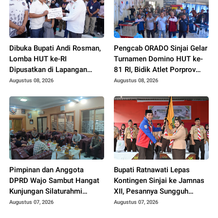
Dibuka Bupati Andi Rosman,
Pengcab ORADO Sinjai Gelar
Lomba HUT ke-RI
Turnamen Domino HUT ke-
Dipusatkan di Lapangan
81 RI, Bidik Atlet Porprov
Merdeka
XVIII
Augustus 08, 2026
Augustus 08, 2026
Pimpinan dan Anggota
Bupati Ratnawati Lepas
DPRD Wajo Sambut Hangat
Kontingen Sinjai ke Jamnas
Kunjungan Silaturahmi
XII, Pesannya Sungguh
Kapolres yang Baru
Menggugah Hati
Augustus 07, 2026
Augustus 07, 2026