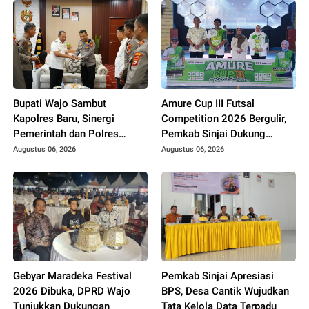
Bupati Wajo Sambut
Amure Cup III Futsal
Kapolres Baru, Sinergi
Competition 2026 Bergulir,
Pemerintah dan Polres
Pemkab Sinjai Dukung
Diperkuat
Pembinaan Atlet Muda
Augustus 06, 2026
Augustus 06, 2026
Gebyar Maradeka Festival
Pemkab Sinjai Apresiasi
2026 Dibuka, DPRD Wajo
BPS, Desa Cantik Wujudkan
Tunjukkan Dukungan
Tata Kelola Data Terpadu