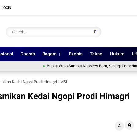
LOGIN
sional
Daerah
Ragam
Ekobis
Tekno
Hukum
Li
Bupati Wajo Sambut Kapolres Baru, Sinergi Pemerintah dan Po
smikan Kedai Ngopi Prodi Himagri UMSi
smikan Kedai Ngopi Prodi Himagri
A
A