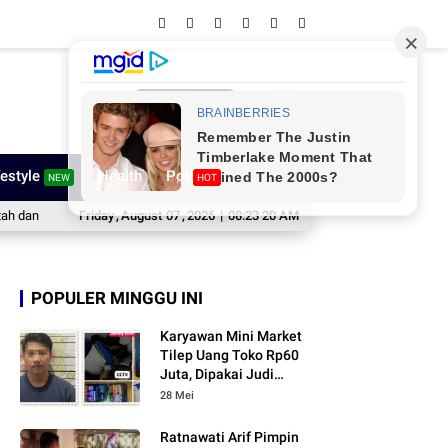
Network
festyle
Health
Poll
NEW
HOT
lres Diperkuat
Friday
Amure Cup III Futsal Competition 2026 Bergulir, Pemkab Si
,
August
07
,
2026
|
08:23 21 AM
POPULER MINGGU INI
Karyawan Mini Market
Tilep Uang Toko Rp60
Juta, Dipakai Judi
Online
28 Mei
Ratnawati Arif Pimpin