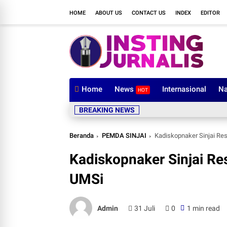
HOME
ABOUT US
CONTACT US
INDEX
EDITOR
Home
News
Internasional
Na
HOT
BREAKING NEWS
Beranda
PEMDA SINJAI
Kadiskopnaker Sinjai Re
Kadiskopnaker Sinjai Re
UMSi
Admin
31 Juli
0
1 min read