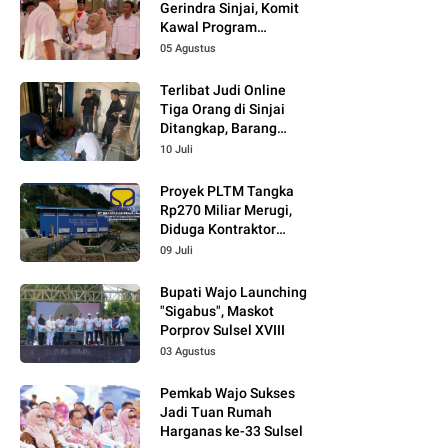
Gerindra Sinjai, Komit
Kawal Program
Prabowo
05 Agustus
Terlibat Judi Online
Tiga Orang di Sinjai
Ditangkap, Barang
Bukti Kupon Putih
10 Juli
Proyek PLTM Tangka
Rp270 Miliar Merugi,
Diduga Kontraktor
Tidak Profesional,
09 Juli
Berikut Temuannya!
Bupati Wajo Launching
"Sigabus", Maskot
Porprov Sulsel XVIII
03 Agustus
Pemkab Wajo Sukses
Jadi Tuan Rumah
Harganas ke-33 Sulsel