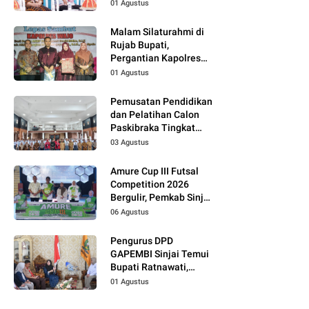
01 Agustus
Malam Silaturahmi di
Rujab Bupati,
Pergantian Kapolres
Wajo Jadi Momentum
01 Agustus
Perkuat Kolaborasi
Pemusatan Pendidikan
dan Pelatihan Calon
Paskibraka Tingkat
Kabupaten Tahun 2026
03 Agustus
Dimulai
Amure Cup III Futsal
Competition 2026
Bergulir, Pemkab Sinjai
Dukung Pembinaan
06 Agustus
Atlet Muda
Pengurus DPD
GAPEMBI Sinjai Temui
Bupati Ratnawati,
Bahas Sinergitas
01 Agustus
Program MBG