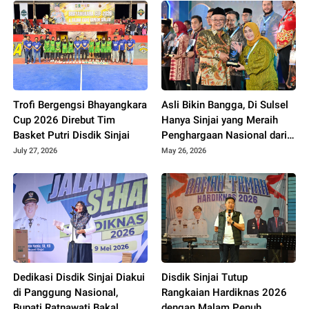
Trofi Bergengsi Bhayangkara
Asli Bikin Bangga, Di Sulsel
Cup 2026 Direbut Tim
Hanya Sinjai yang Meraih
Basket Putri Disdik Sinjai
Penghargaan Nasional dari
Kemendikdasmen
July 27, 2026
May 26, 2026
Dedikasi Disdik Sinjai Diakui
Disdik Sinjai Tutup
di Panggung Nasional,
Rangkaian Hardiknas 2026
Bupati Ratnawati Bakal
dengan Malam Penuh