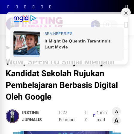
Beranda
PENDIDIKAN
Wow, SPENTU Sinjai Menjadi Kandidat Sekolah Rujukan Pembelajaran Berbasis Digital Oleh Google
Wow, SPENTU Sinjai Menjadi
Kandidat Sekolah Rujukan
Pembelajaran Berbasis Digital
Oleh Google
A
INSTING
27
1 min
JURNALIS
Februari
0
read
A