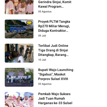
Gerindra Sinjai, Komit
Kawal Program
Prabowo
05 Agustus
Proyek PLTM Tangka
Rp270 Miliar Merugi,
Diduga Kontraktor
Tidak Profesional,
09 Juli
Berikut Temuannya!
Terlibat Judi Online
Tiga Orang di Sinjai
Ditangkap, Barang
Bukti Kupon Putih
10 Juli
Bupati Wajo Launching
"Sigabus", Maskot
Porprov Sulsel XVIII
03 Agustus
Pemkab Wajo Sukses
Jadi Tuan Rumah
Harganas ke-33 Sulsel