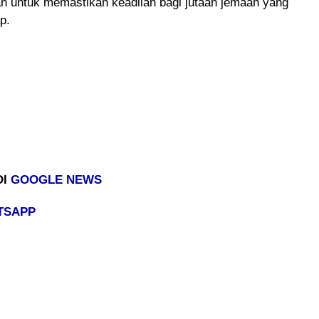
an untuk memastikan keadilan bagi jutaan jemaah yang
ap.
DI
GOOGLE NEWS
TSAPP