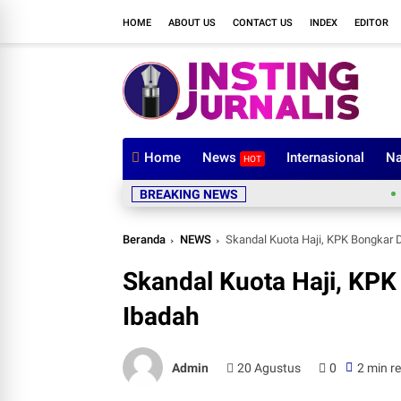
HOME
ABOUT US
CONTACT US
INDEX
EDITOR
Home
News
Internasional
Na
HOT
Pimpinan
BREAKING NEWS
Beranda
NEWS
Skandal Kuota Haji, KPK Bongkar D
Skandal Kuota Haji, KPK
Ibadah
Admin
20 Agustus
0
2 min r