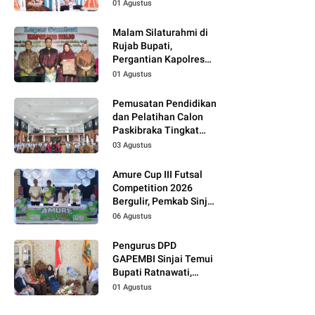
01 Agustus
Malam Silaturahmi di
Rujab Bupati,
Pergantian Kapolres
Wajo Jadi Momentum
01 Agustus
Perkuat Kolaborasi
Pemusatan Pendidikan
dan Pelatihan Calon
Paskibraka Tingkat
Kabupaten Tahun 2026
03 Agustus
Dimulai
Amure Cup III Futsal
Competition 2026
Bergulir, Pemkab Sinjai
Dukung Pembinaan
06 Agustus
Atlet Muda
Pengurus DPD
GAPEMBI Sinjai Temui
Bupati Ratnawati,
Bahas Sinergitas
01 Agustus
Program MBG