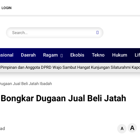
LOGIN
sional
Daerah
Ragam
Ekobis
Tekno
Hukum
Li
 dan Anggota DPRD Wajo Sambut Hangat Kunjungan Silaturahmi Kapolres yang
ugaan Jual Beli Jatah Ibadah
 Bongkar Dugaan Jual Beli Jatah
A
ead
A