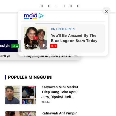
Network
festyle
Health
Poll
NEW
HOT
 Baru
Bupati Ratnawati Lepas Kontingen Sinjai ke Jamnas XII, Pesannya 
Friday
,
August
07
,
2026
|
4:41 48 PM
POPULER MINGGU INI
Karyawan Mini Market
Tilep Uang Toko Rp60
Juta, Dipakai Judi
Online
28 Mei
Ratnawati Arif Pimpin