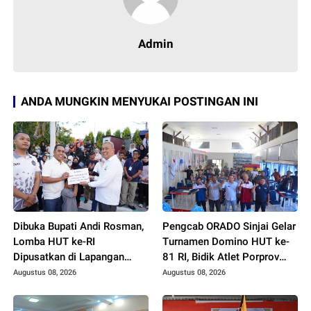
Admin
ANDA MUNGKIN MENYUKAI POSTINGAN INI
Dibuka Bupati Andi Rosman,
Pengcab ORADO Sinjai Gelar
Lomba HUT ke-RI
Turnamen Domino HUT ke-
Dipusatkan di Lapangan
81 RI, Bidik Atlet Porprov
Merdeka
XVIII
Augustus 08, 2026
Augustus 08, 2026