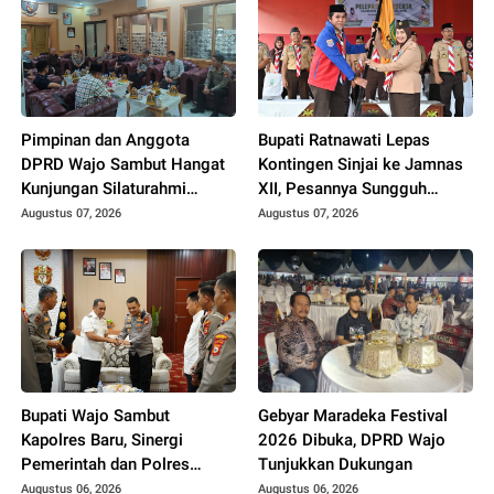
Pimpinan dan Anggota
Bupati Ratnawati Lepas
DPRD Wajo Sambut Hangat
Kontingen Sinjai ke Jamnas
Kunjungan Silaturahmi
XII, Pesannya Sungguh
Kapolres yang Baru
Menggugah Hati
Augustus 07, 2026
Augustus 07, 2026
Bupati Wajo Sambut
Gebyar Maradeka Festival
Kapolres Baru, Sinergi
2026 Dibuka, DPRD Wajo
Pemerintah dan Polres
Tunjukkan Dukungan
Diperkuat
Augustus 06, 2026
Augustus 06, 2026