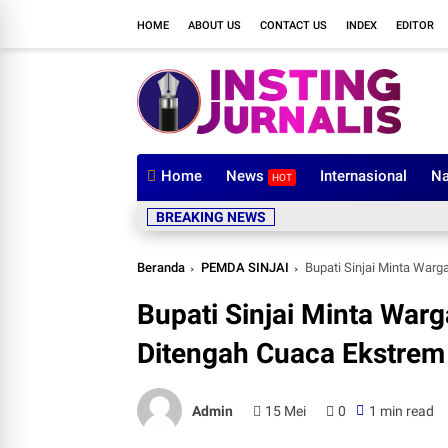
HOME
ABOUT US
CONTACT US
INDEX
EDITOR
Home
News
Internasional
Na
HOT
BREAKING NEWS
Beranda
PEMDA SINJAI
Bupati Sinjai Minta War
Bupati Sinjai Minta Wa
Ditengah Cuaca Ekstrem
Admin
15 Mei
0
1 min read