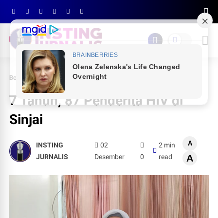
Beranda
PEMDA SINJAI
7 Tahun, 87 Penderita HIV di Sinjai
7 Tahun, 87 Penderita HIV di
Sinjai
A
INSTING
02
2 min
JURNALIS
Desember
0
read
A