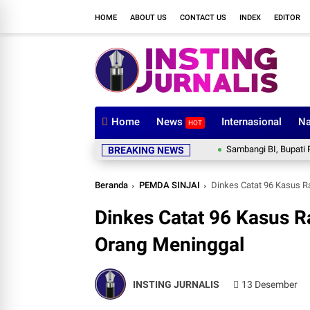
HOME
ABOUT US
CONTACT US
INDEX
EDITOR
Home
News
Internasional
Na
HOT
Sambangi BI, Bupati Ratnawati
BREAKING NEWS
Beranda
PEMDA SINJAI
Dinkes Catat 96 Kasus Ra
Dinkes Catat 96 Kasus Ra
Orang Meninggal
INSTING JURNALIS
13 Desember