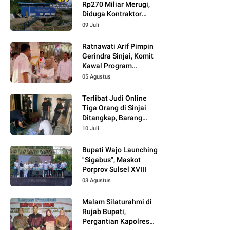
Rp270 Miliar Merugi,
Diduga Kontraktor
Tidak Profesional,
09 Juli
Berikut Temuannya!
Ratnawati Arif Pimpin
Gerindra Sinjai, Komit
Kawal Program
Prabowo
05 Agustus
Terlibat Judi Online
Tiga Orang di Sinjai
Ditangkap, Barang
Bukti Kupon Putih
10 Juli
Bupati Wajo Launching
"Sigabus", Maskot
Porprov Sulsel XVIII
03 Agustus
Malam Silaturahmi di
Rujab Bupati,
Pergantian Kapolres