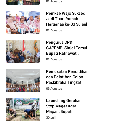
Wajo Jadi Momentum
01 Agustus
Perkuat Kolaborasi
Pemkab Wajo Sukses
Jadi Tuan Rumah
Harganas ke-33 Sulsel
01 Agustus
Pengurus DPD
GAPEMBI Sinjai Temui
Bupati Ratnawati,
Bahas Sinergitas
01 Agustus
Program MBG
Pemusatan Pendidikan
dan Pelatihan Calon
Paskibraka Tingkat
Kabupaten Tahun 2026
03 Agustus
Dimulai
Launching Gerakan
Stop Mager agar
Mapan, Bupati
Ratnawati Dorong
30 Juli
Pemanfaatan
Pekarangan Produktif