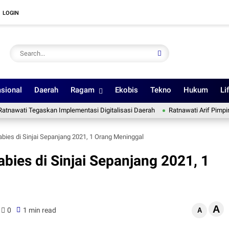
LOGIN
sional
Daerah
Ragam
Ekobis
Tekno
Hukum
Li
 Tegaskan Implementasi Digitalisasi Daerah
Ratnawati Arif Pimpin Gerindr
bies di Sinjai Sepanjang 2021, 1 Orang Meninggal
bies di Sinjai Sepanjang 2021, 1
A
0
1 min read
A