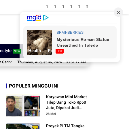
Network
festyle
Health
Poll
NEW
HOT
a Sinjai, Komit Kawal Program Prabowo
Thursday
,
August
06
,
2026
|
03:51 18 AM
Gegara AI, Tiga Pelajar Sinjai Bara
POPULER MINGGU INI
Karyawan Mini Market
Tilep Uang Toko Rp60
Juta, Dipakai Judi
Online
28 Mei
Proyek PLTM Tangka