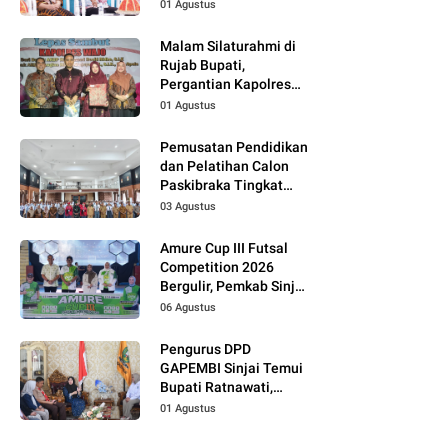
01 Agustus
Malam Silaturahmi di
Rujab Bupati,
Pergantian Kapolres
Wajo Jadi Momentum
01 Agustus
Perkuat Kolaborasi
Pemusatan Pendidikan
dan Pelatihan Calon
Paskibraka Tingkat
Kabupaten Tahun 2026
03 Agustus
Dimulai
Amure Cup III Futsal
Competition 2026
Bergulir, Pemkab Sinjai
Dukung Pembinaan
06 Agustus
Atlet Muda
Pengurus DPD
GAPEMBI Sinjai Temui
Bupati Ratnawati,
Bahas Sinergitas
01 Agustus
Program MBG