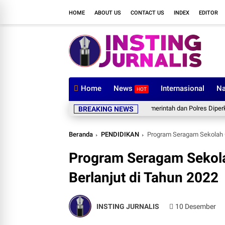
HOME
ABOUT US
CONTACT US
INDEX
EDITOR
Home
News
Internasional
Na
HOT
ati Wajo Sambut Kapolres Baru, Sinergi Pemerintah dan Polres Diperkuat
A
BREAKING NEWS
Beranda
PENDIDIKAN
Program Seragam Sekolah Gr
Program Seragam Sekolah
Berlanjut di Tahun 2022
INSTING JURNALIS
10 Desember