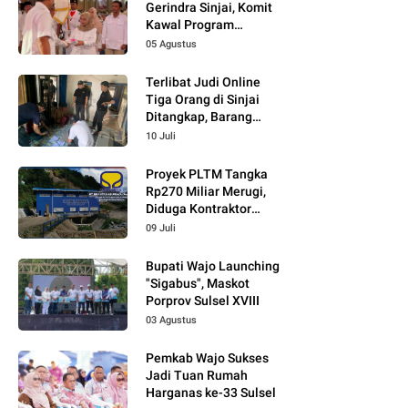
Gerindra Sinjai, Komit
Kawal Program
Prabowo
05 Agustus
Terlibat Judi Online
Tiga Orang di Sinjai
Ditangkap, Barang
Bukti Kupon Putih
10 Juli
Proyek PLTM Tangka
Rp270 Miliar Merugi,
Diduga Kontraktor
Tidak Profesional,
09 Juli
Berikut Temuannya!
Bupati Wajo Launching
"Sigabus", Maskot
Porprov Sulsel XVIII
03 Agustus
Pemkab Wajo Sukses
Jadi Tuan Rumah
Harganas ke-33 Sulsel