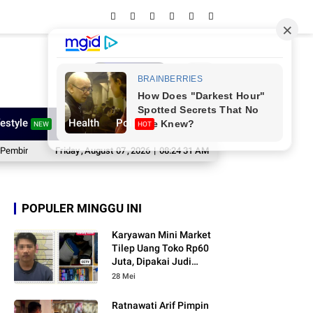
Network
festyle
Health
Poll
NEW
HOT
n Atlet Muda
Friday
Gebyar Maradeka Festival 2026 Dibuka, DPRD Wajo Tunjukk
,
August
07
,
2026
|
08:24 32 AM
POPULER MINGGU INI
Karyawan Mini Market
Tilep Uang Toko Rp60
Juta, Dipakai Judi
Online
28 Mei
Ratnawati Arif Pimpin