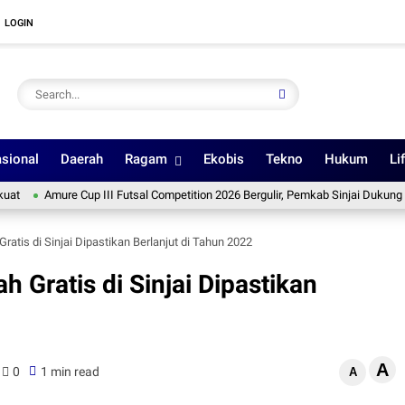
LOGIN
sional
Daerah
Ragam
Ekobis
Tekno
Hukum
Li
mure Cup III Futsal Competition 2026 Bergulir, Pemkab Sinjai Dukung Pembinaa
atis di Sinjai Dipastikan Berlanjut di Tahun 2022
 Gratis di Sinjai Dipastikan
A
0
1 min read
A