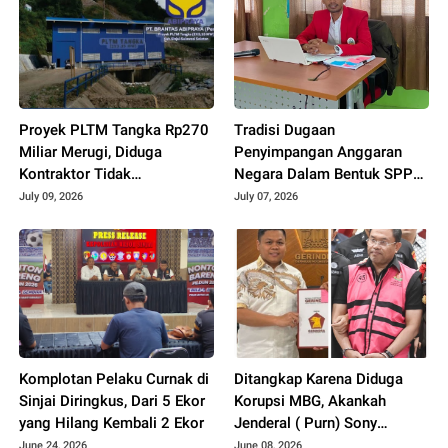
Proyek PLTM Tangka Rp270
Tradisi Dugaan
Miliar Merugi, Diduga
Penyimpangan Anggaran
Kontraktor Tidak
Negara Dalam Bentuk SPPD,
Profesional, Berikut
Praktisi Hukum Minta Kejari
July 09, 2026
July 07, 2026
Temuannya!
Periksa Puluhan Anggota
DPRD Sinjai
Komplotan Pelaku Curnak di
Ditangkap Karena Diduga
Sinjai Diringkus, Dari 5 Ekor
Korupsi MBG, Akankah
yang Hilang Kembali 2 Ekor
Jenderal ( Purn) Sony
Sonjaya Menyeret Nama
June 24, 2026
June 08, 2026