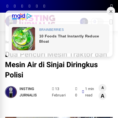
Beranda
NEWS
Dua Pencuri Mesin Traktor dan Mesin Air di Sinjai Diringkus Polisi
Dua Pencuri Mesin Traktor dan
Mesin Air di Sinjai Diringkus
Polisi
A
INSTING
13
1 min
JURNALIS
Februari
0
read
A