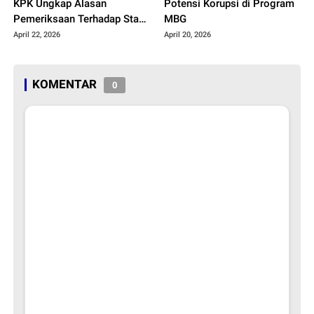
KPK Ungkap Alasan
Potensi Korupsi di Program
Pemeriksaan Terhadap Staf
MBG
PBNU
April 22, 2026
April 20, 2026
KOMENTAR
0