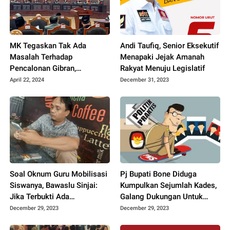
MK Tegaskan Tak Ada
Andi Taufiq, Senior Eksekutif
Masalah Terhadap
Menapaki Jejak Amanah
Pencalonan Gibran,
Rakyat Menuju Legislatif
Nepotisme Jokowi Tidak
April 22, 2024
December 31, 2023
Terbukti
Soal Oknum Guru Mobilisasi
Pj Bupati Bone Diduga
Siswanya, Bawaslu Sinjai:
Kumpulkan Sejumlah Kades,
Jika Terbukti Ada
Galang Dukungan Untuk
Pelanggaran Pasti Diproses,
Putrinya di Pileg 2024
December 29, 2023
December 29, 2023
Tidak Menunggu Lama