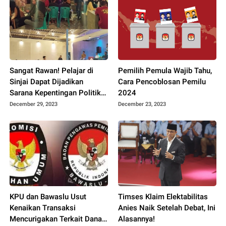
Sangat Rawan! Pelajar di
Pemilih Pemula Wajib Tahu,
Sinjai Dapat Dijadikan
Cara Pencoblosan Pemilu
Sarana Kepentingan Politik
2024
Praktis, Bawaslu Diminta
December 29, 2023
December 23, 2023
Tidak Tinggal Diam
KPU dan Bawaslu Usut
Timses Klaim Elektabilitas
Kenaikan Transaksi
Anies Naik Setelah Debat, Ini
Mencurigakan Terkait Dana
Alasannya!