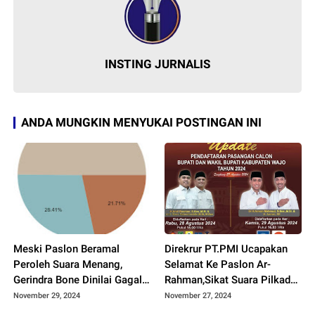
INSTING JURNALIS
ANDA MUNGKIN MENYUKAI POSTINGAN INI
Meski Paslon Beramal
Direkrur PT.PMI Ucapakan
Peroleh Suara Menang,
Selamat Ke Paslon Ar-
Gerindra Bone Dinilai Gagal
Rahman,Sikat Suara Pilkada
Sumbang Suara Terbanyak
Wajo Diatas 60%
November 29, 2024
November 27, 2024