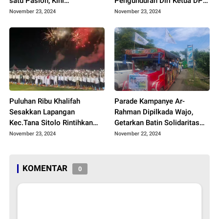
satu Paslon, Kini
Pengunduran Diri Ketua DPD
Kecolongan, Politik Bantuan
PKS Wajo Sebagai Ketua
November 23, 2024
November 23, 2024
Pompa Air Masuk Dirumah
Tim Pammase, Pilukan Kubu
Mantan Kades Patila
Ar-Rahman
Puluhan Ribu Khalifah
Parade Kampanye Ar-
Sesakkan Lapangan
Rahman Dipilkada Wajo,
Kec.Tana Sitolo Rintihkan
Getarkan Batin Solidaritas
Doa Kemenangan Ar-
Warga Sengkang,Ribuan
November 23, 2024
November 22, 2024
Rahman Dipilkada Wajo
Mak-mak Acungkan Telunjuk
Simbol No 1 Disepanjang
Jalan
KOMENTAR
0