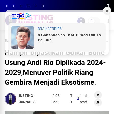
Beranda
POLITIK
Hampir Dipastikan Golkar Bone Usung Andi Rio Dipilkada 2024-2029,Menuver Politik Riang Gembira Menjadi Eksotisme.
Hampir Dipastikan Golkar Bone
Usung Andi Rio Dipilkada 2024-
2029,Menuver Politik Riang
Gembira Menjadi Eksotisme.
A
INSTING
05
1 min
JURNALIS
Mei
0
read
A