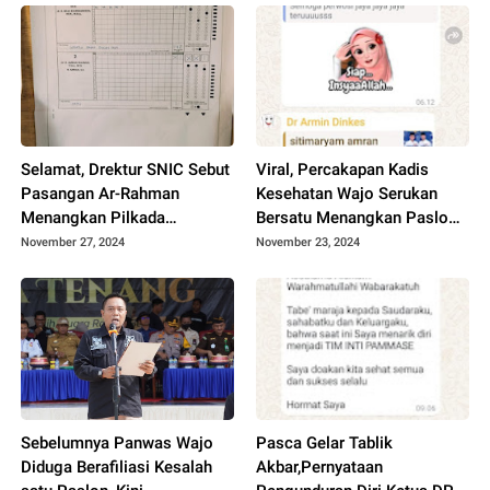
Selamat, Drektur SNIC Sebut
Viral, Percakapan Kadis
Pasangan Ar-Rahman
Kesehatan Wajo Serukan
Menangkan Pilkada
Bersatu Menangkan Paslon
Wajo,Akhirnya Incumbent
Pammase, Bawaslu Kesan
November 27, 2024
November 23, 2024
Tumbang
Berpihak Diduga Menjadi
Pemicu Konflik Sosial
Pilkada Di Bumi
Lamaddukelleng
Sebelumnya Panwas Wajo
Pasca Gelar Tablik
Diduga Berafiliasi Kesalah
Akbar,Pernyataan