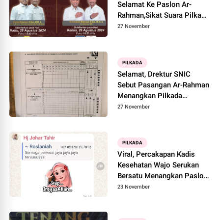
Selamat Ke Paslon Ar-
Rahman,Sikat Suara Pilkada
Wajo Diatas 60%
27 November
PILKADA
Selamat, Drektur SNIC
Sebut Pasangan Ar-Rahman
Menangkan Pilkada
Wajo,Akhirnya Incumbent
27 November
Tumbang
PILKADA
Viral, Percakapan Kadis
Kesehatan Wajo Serukan
Bersatu Menangkan Paslon
Pammase, Bawaslu Kesan
23 November
Berpihak Diduga Menjadi
Pemicu Konflik Sosial
Pilkada Di Bumi