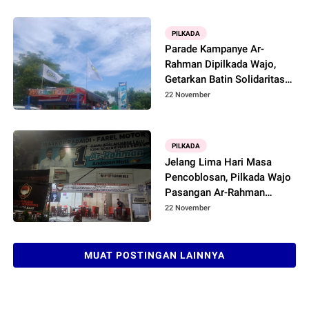
PILKADA
Parade Kampanye Ar-
Rahman Dipilkada Wajo,
Getarkan Batin Solidaritas
Warga Sengkang,Ribuan
22 November
Mak-mak Acungkan
Telunjuk Simbol No 1
Disepanjang Jalan
PILKADA
Jelang Lima Hari Masa
Pencoblosan, Pilkada Wajo
Pasangan Ar-Rahman
Sementara Peroleh Hasil
22 November
53.00% Suara Sedangkan
Pammase Diposisi 38,6%
MUAT POSTINGAN LAINNYA