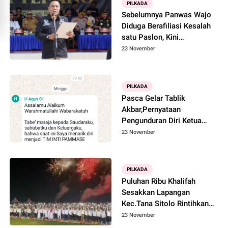
PILKADA
Lamaddukelleng
Sebelumnya Panwas Wajo
Diduga Berafiliasi Kesalah
satu Paslon, Kini
Kecolongan, Politik Bantuan
23 November
Pompa Air Masuk Dirumah
Mantan Kades Patila
PILKADA
Pasca Gelar Tablik
Akbar,Pernyataan
Pengunduran Diri Ketua
DPD PKS Wajo Sebagai
23 November
Ketua Tim Pammase,
Pilukan Kubu Ar-Rahman
PILKADA
Puluhan Ribu Khalifah
Sesakkan Lapangan
Kec.Tana Sitolo Rintihkan
Doa Kemenangan Ar-
23 November
Rahman Dipilkada Wajo