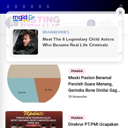
Menampilkan postingan dengan label
PILKADA
Tunjukkan semua
PILKADA
Meski Paslon Beramal
Peroleh Suara Menang,
Gerindra Bone Dinilai Gagal
Sumbang Suara Terbanyak
29 November
PILKADA
Direkrur PT.PMI Ucapakan