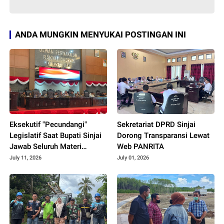
ANDA MUNGKIN MENYUKAI POSTINGAN INI
Eksekutif "Pecundangi"
Sekretariat DPRD Sinjai
Legislatif Saat Bupati Sinjai
Dorong Transparansi Lewat
Jawab Seluruh Materi
Web PANRITA
Interpelasi
July 11, 2026
July 01, 2026