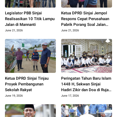
Legislator PBB Sinjai
Ketua DPRD Sinjai Jempol
Realisasikan 10 Titik Lampu
Respons Cepat Perusahaan
Jalan di Mannanti
Pabrik Porang Soal Jalan
Rusak
June 21, 2026
June 21, 2026
Ketua DPRD Sinjai Tinjau
Peringatan Tahun Baru Islam
Proyek Pembangunan
1448 H, Sekwan Sinjai
Sekolah Rakyat
Hadiri Zikir dan Doa di Rujab
Bupati
June 19, 2026
June 17, 2026