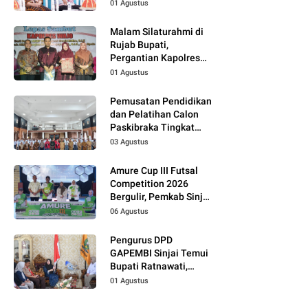
01 Agustus
Malam Silaturahmi di
Rujab Bupati,
Pergantian Kapolres
Wajo Jadi Momentum
01 Agustus
Perkuat Kolaborasi
Pemusatan Pendidikan
dan Pelatihan Calon
Paskibraka Tingkat
Kabupaten Tahun 2026
03 Agustus
Dimulai
Amure Cup III Futsal
Competition 2026
Bergulir, Pemkab Sinjai
Dukung Pembinaan
06 Agustus
Atlet Muda
Pengurus DPD
GAPEMBI Sinjai Temui
Bupati Ratnawati,
Bahas Sinergitas
01 Agustus
Program MBG