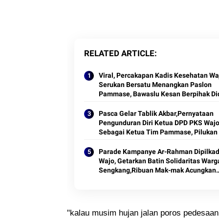
RELATED ARTICLE
Viral, Percakapan Kadis Kesehatan Wa
Serukan Bersatu Menangkan Paslon
Pammase, Bawaslu Kesan Berpihak D
Menjadi Pemicu Konflik Sosial Pilkada
Bumi Lamaddukelleng
Pasca Gelar Tablik Akbar,Pernyataan
Pengunduran Diri Ketua DPD PKS Waj
Sebagai Ketua Tim Pammase, Pilukan
Ar-Rahman
Parade Kampanye Ar-Rahman Dipilka
Wajo, Getarkan Batin Solidaritas Warg
Sengkang,Ribuan Mak-mak Acungkan
Telunjuk Simbol No 1 Disepanjang Jal
"kalau musim hujan jalan poros pedesaan