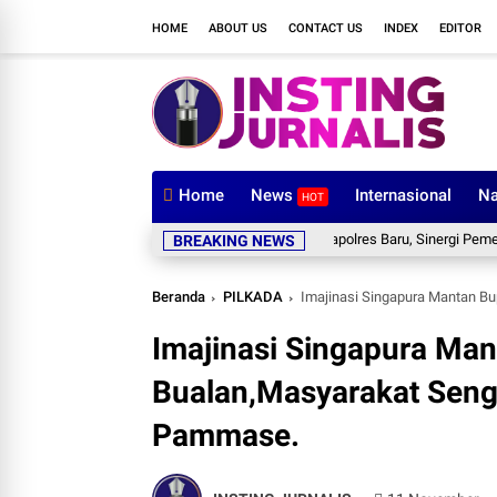
HOME
ABOUT US
CONTACT US
INDEX
EDITOR
Home
News
Internasional
Na
HOT
Bupati Wajo Sambut Kapolres Baru, Sinergi Pemerintah da
BREAKING NEWS
Beranda
PILKADA
Imajinasi Singapura Mantan Bup
Imajinasi Singapura Man
Bualan,Masyarakat Seng
Pammase.