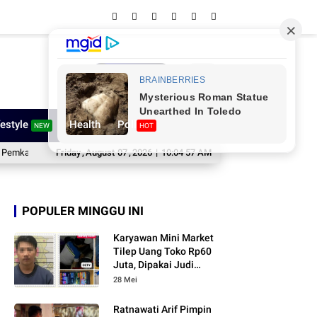
Network
festyle
Health
Poll
NEW
HOT
 Sinjai Dukung Pembinaan Atlet Muda
Friday
,
August
07
,
2026
|
10:04 59 AM
Gebyar Maradeka Festival 2026 Dib
POPULER MINGGU INI
Karyawan Mini Market
Tilep Uang Toko Rp60
Juta, Dipakai Judi
Online
28 Mei
Ratnawati Arif Pimpin