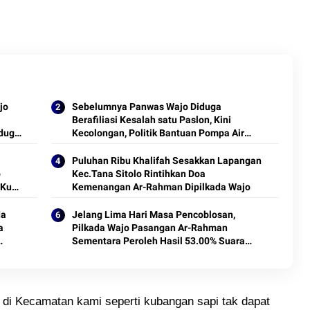
jo
Sebelumnya Panwas Wajo Diduga
Berafiliasi Kesalah satu Paslon, Kini
iduga
Kecolongan, Politik Bantuan Pompa Air
 Di
Masuk Dirumah Mantan Kades Patila
Puluhan Ribu Khalifah Sesakkan Lapangan
o
Kec.Tana Sitolo Rintihkan Doa
 Kubu
Kemenangan Ar-Rahman Dipilkada Wajo
da
Jelang Lima Hari Masa Pencoblosan,
a
Pilkada Wajo Pasangan Ar-Rahman
Sementara Peroleh Hasil 53.00% Suara
an
Sedangkan Pammase Diposisi 38,6%
 di Kecamatan kami seperti kubangan sapi tak dapat