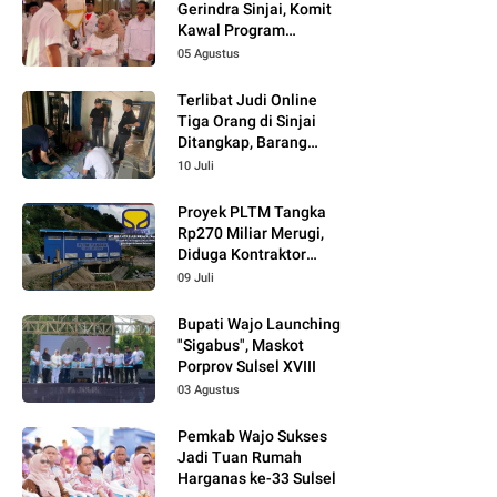
Gerindra Sinjai, Komit
Kawal Program
Prabowo
05 Agustus
Terlibat Judi Online
Tiga Orang di Sinjai
Ditangkap, Barang
Bukti Kupon Putih
10 Juli
Proyek PLTM Tangka
Rp270 Miliar Merugi,
Diduga Kontraktor
Tidak Profesional,
09 Juli
Berikut Temuannya!
Bupati Wajo Launching
"Sigabus", Maskot
Porprov Sulsel XVIII
03 Agustus
Pemkab Wajo Sukses
Jadi Tuan Rumah
Harganas ke-33 Sulsel