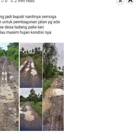
A
0
2 min read
A