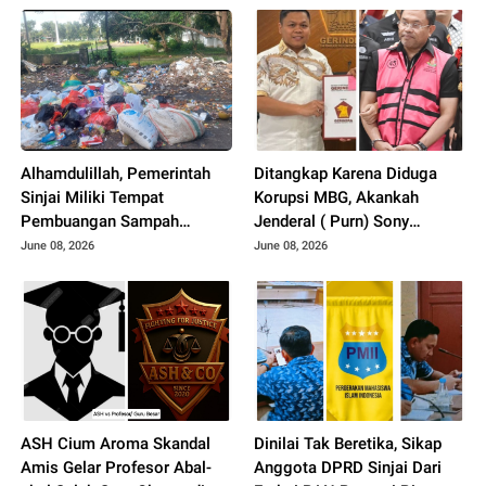
Alhamdulillah, Pemerintah
Ditangkap Karena Diduga
Sinjai Miliki Tempat
Korupsi MBG, Akankah
Pembuangan Sampah
Jenderal ( Purn) Sony
Ditengah Kota, Aroma Busuk
Sonjaya Menyeret Nama
June 08, 2026
June 08, 2026
Menukik Penciuman
Wakil Ketua DPRD Sulsel..??
Pengguna Jalan Raya
ASH Cium Aroma Skandal
Dinilai Tak Beretika, Sikap
Amis Gelar Profesor Abal-
Anggota DPRD Sinjai Dari