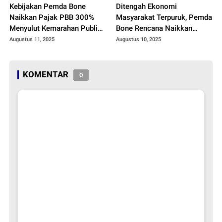
Kebijakan Pemda Bone
Ditengah Ekonomi
Naikkan Pajak PBB 300%
Masyarakat Terpuruk, Pemda
Menyulut Kemarahan Publik,
Bone Rencana Naikkan
Selain Dinilai Sepihak,
Pajak PBB 300 %, Praktisi
Augustus 11, 2025
Augustus 10, 2025
Sejumlah Aktivis Sosial
Hukum Sebut Itu Penjajahan
Kecewa Dengan Sikap
Modern
Pemerintah
KOMENTAR
0