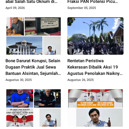
abal Salah Satu Oknum di
Fraksi PAN Potensi Picu
IAIN Bone, Benarkah..?
Konflik, PMII Sinjai
April 09, 2026
September 05, 2025
Aspirasikan Suara Rakyat,
Arifuddin Sibuk Main
Handphone
Bone Darurat Korupsi, Selain
Rentetan Peristiwa
Dugaan Praktik Jual Sewa
Kekerasan Dibalik Aksi 19
Bantuan Alsintan, Sejumlah
Agustus Penolakan Naiknya
Kasus Korupsi Mandek di
Nilai Pajak PBB, Intimidasi
Augustus 30, 2025
Augustus 26, 2025
Meja Penyidik, Aktivis Mulai
Jurnalis Bahkan Jamaah
Gusar
Yang Sedang Shalat Jadi
Imbas Gas Air Mata