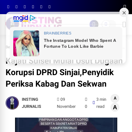
Beranda
BREAKING NEWS
Kajati Sulsel Mulai Usut Dugaan Korupsi DPRD Sinjai,Penyidik Periksa Kabag Dan Sekwan
Kajati Sulsel Mulai Usut Dugaan
Korupsi DPRD Sinjai,Penyidik
Periksa Kabag Dan Sekwan
A
INSTING
09
3 min
JURNALIS
November
0
read
A