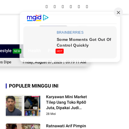
Network
festyle
Health
Poll
NEW
HOT
at
Amure Cup III Futsal Competition 2026 Bergulir, Pemkab Sinjai Dukung 
Friday
,
August
07
,
2026
|
09:19 13 AM
POPULER MINGGU INI
Karyawan Mini Market
Tilep Uang Toko Rp60
Juta, Dipakai Judi
Online
28 Mei
Ratnawati Arif Pimpin