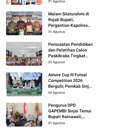
01 Agustus
Malam Silaturahmi di
Rujab Bupati,
Pergantian Kapolres
Wajo Jadi Momentum
01 Agustus
Perkuat Kolaborasi
Pemusatan Pendidikan
dan Pelatihan Calon
Paskibraka Tingkat
Kabupaten Tahun 2026
03 Agustus
Dimulai
Amure Cup III Futsal
Competition 2026
Bergulir, Pemkab Sinjai
Dukung Pembinaan
06 Agustus
Atlet Muda
Pengurus DPD
GAPEMBI Sinjai Temui
Bupati Ratnawati,
Bahas Sinergitas
01 Agustus
Program MBG