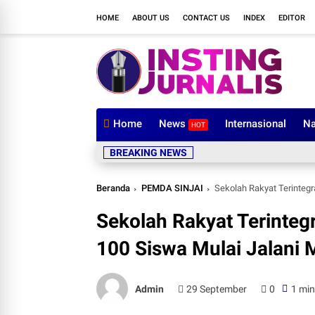
HOME
ABOUT US
CONTACT US
INDEX
EDITOR
Home
News
Internasional
Na
HOT
BREAKING NEWS
Beranda
PEMDA SINJAI
Sekolah Rakyat Terintegr
Sekolah Rakyat Terintegr
100 Siswa Mulai Jalani
Admin
29 September
0
1 min