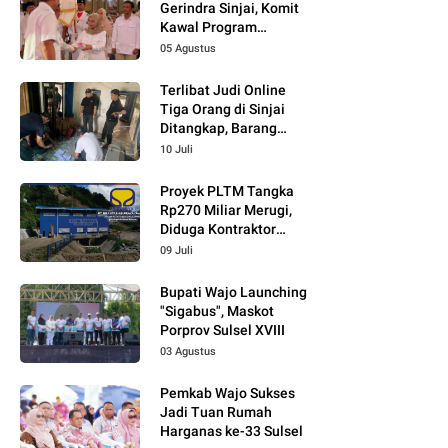
Gerindra Sinjai, Komit
Kawal Program
Prabowo
05 Agustus
Terlibat Judi Online
Tiga Orang di Sinjai
Ditangkap, Barang
Bukti Kupon Putih
10 Juli
Proyek PLTM Tangka
Rp270 Miliar Merugi,
Diduga Kontraktor
Tidak Profesional,
09 Juli
Berikut Temuannya!
Bupati Wajo Launching
"Sigabus", Maskot
Porprov Sulsel XVIII
03 Agustus
Pemkab Wajo Sukses
Jadi Tuan Rumah
Harganas ke-33 Sulsel