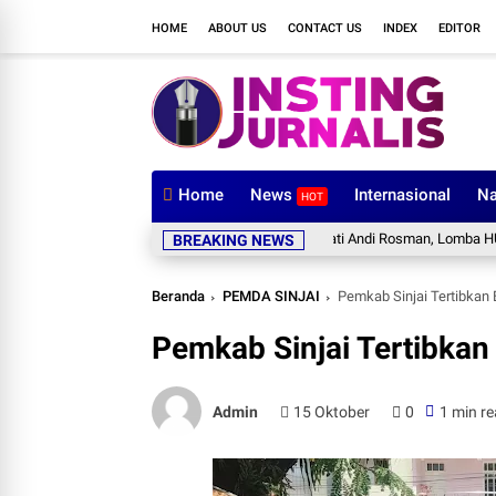
HOME
ABOUT US
CONTACT US
INDEX
EDITOR
Home
News
Internasional
Na
HOT
Dibuka Bupati Andi Rosman, Lomba HUT ke-RI 
BREAKING NEWS
Beranda
PEMDA SINJAI
Pemkab Sinjai Tertibkan 
Pemkab Sinjai Tertibkan 
Admin
15 Oktober
0
1 min r