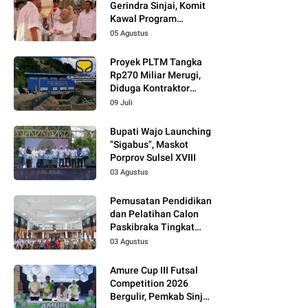
Gerindra Sinjai, Komit
Kawal Program
Prabowo
05 Agustus
Proyek PLTM Tangka
Rp270 Miliar Merugi,
Diduga Kontraktor
Tidak Profesional,
09 Juli
Berikut Temuannya!
Bupati Wajo Launching
"Sigabus", Maskot
Porprov Sulsel XVIII
03 Agustus
Pemusatan Pendidikan
dan Pelatihan Calon
Paskibraka Tingkat
Kabupaten Tahun 2026
03 Agustus
Dimulai
Amure Cup III Futsal
Competition 2026
Bergulir, Pemkab Sinjai