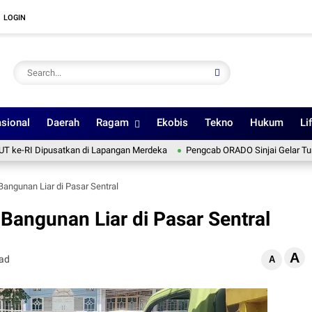
LOGIN
sional
Daerah
Ragam
Ekobis
Tekno
Hukum
Li
Dipusatkan di Lapangan Merdeka
Pengcab ORADO Sinjai Gelar Turnamen Domi
Bangunan Liar di Pasar Sentral
Bangunan Liar di Pasar Sentral
A
ead
A