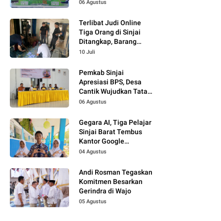
Dukung Pembinaan
06 Agustus
Atlet Muda
Terlibat Judi Online
Tiga Orang di Sinjai
Ditangkap, Barang
Bukti Kupon Putih
10 Juli
Pemkab Sinjai
Apresiasi BPS, Desa
Cantik Wujudkan Tata
Kelola Data Terpadu
06 Agustus
Gegara AI, Tiga Pelajar
Sinjai Barat Tembus
Kantor Google
Indonesia
04 Agustus
Andi Rosman Tegaskan
Komitmen Besarkan
Gerindra di Wajo
05 Agustus