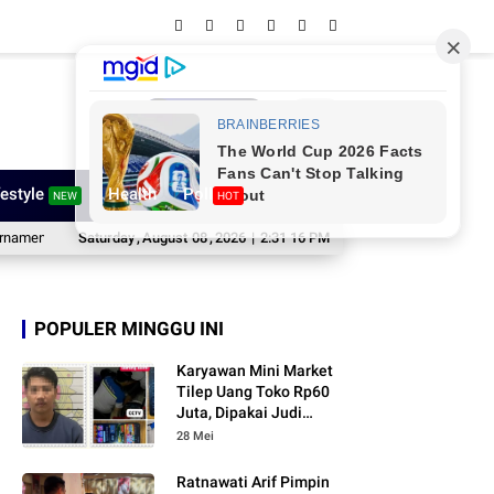
Network
festyle
Health
Poll
NEW
HOT
no HUT ke-81 RI, Bidik Atlet Porprov XVIII
Saturday
,
August
08
,
2026
|
2:31 18 PM
Pimpinan dan Anggota DPRD W
POPULER MINGGU INI
Karyawan Mini Market
Tilep Uang Toko Rp60
Juta, Dipakai Judi
Online
28 Mei
Ratnawati Arif Pimpin