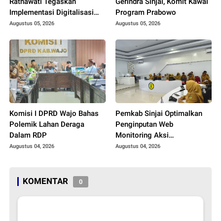
Ratnawati Tegaskan
Gerindra Sinjai, Komit Kawal
Implementasi Digitalisasi
Program Prabowo
Daerah
Augustus 05, 2026
Augustus 05, 2026
Komisi I DPRD Wajo Bahas
Pemkab Sinjai Optimalkan
Polemik Lahan Deraga
Penginputan Web
Dalam RDP
Monitoring Aksi
Konvergensi Stunting Tahun
Augustus 04, 2026
Augustus 04, 2026
2026
KOMENTAR
0