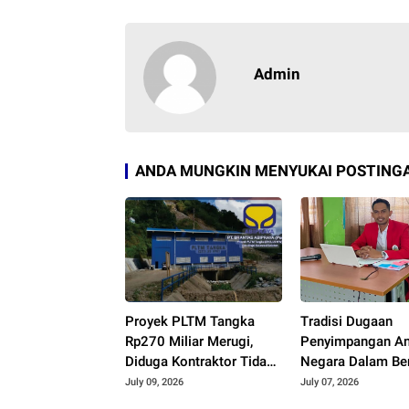
Admin
ANDA MUNGKIN MENYUKAI POSTINGA
Proyek PLTM Tangka
Tradisi Dugaan
Rp270 Miliar Merugi,
Penyimpangan A
Diduga Kontraktor Tidak
Negara Dalam Be
Profesional, Berikut
SPPD, Praktisi 
July 09, 2026
July 07, 2026
Temuannya!
Minta Kejari Peri