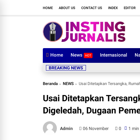
HOME
ABOUT US
CONTACT US
INDEX
EDITOR
Home
News
Internasional
Na
HOT
BREAKING NEWS
Beranda
NEWS
Usai Ditetapkan Tersangka, Ruma
Usai Ditetapkan Tersang
Digeledah, Dugaan Peme
Admin
06 November
0
1 min