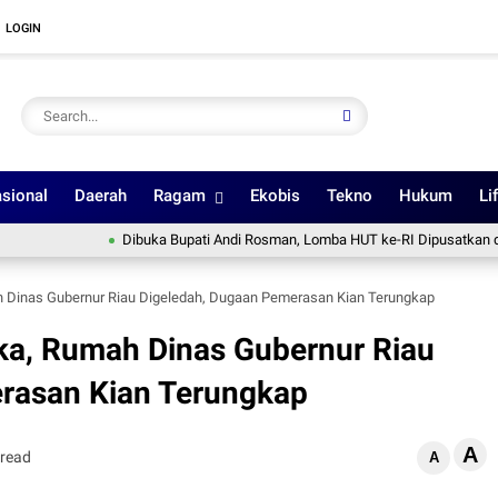
LOGIN
sional
Daerah
Ragam
Ekobis
Tekno
Hukum
Li
Dibuka Bupati Andi Rosman, Lomba HUT ke-RI Dipusatkan di Lapang
h Dinas Gubernur Riau Digeledah, Dugaan Pemerasan Kian Terungkap
ka, Rumah Dinas Gubernur Riau
rasan Kian Terungkap
A
 read
A