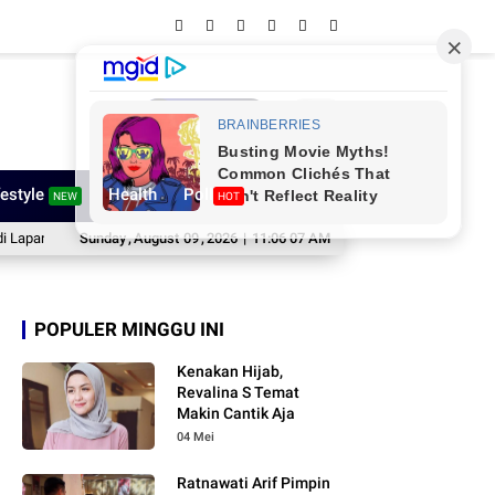
Network
festyle
Health
Poll
NEW
HOT
an Merdeka
Sunday
Pengcab ORADO Sinjai Gelar Turnamen Domino HUT ke-81 RI, Bid
,
August
09
,
2026
|
11:06 08 AM
POPULER MINGGU INI
Kenakan Hijab,
Revalina S Temat
Makin Cantik Aja
04 Mei
Ratnawati Arif Pimpin