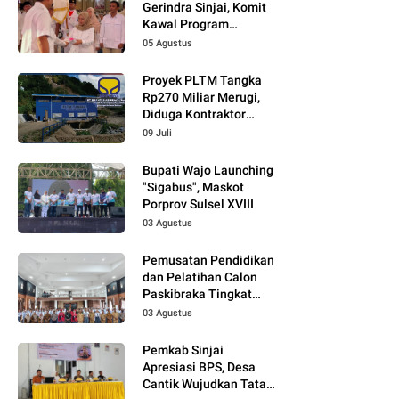
Gerindra Sinjai, Komit
Kawal Program
Prabowo
05 Agustus
Proyek PLTM Tangka
Rp270 Miliar Merugi,
Diduga Kontraktor
Tidak Profesional,
09 Juli
Berikut Temuannya!
Bupati Wajo Launching
"Sigabus", Maskot
Porprov Sulsel XVIII
03 Agustus
Pemusatan Pendidikan
dan Pelatihan Calon
Paskibraka Tingkat
Kabupaten Tahun 2026
03 Agustus
Dimulai
Pemkab Sinjai
Apresiasi BPS, Desa
Cantik Wujudkan Tata