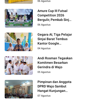
Kelola Data Terpadu
06 Agustus
Amure Cup III Futsal
Competition 2026
Bergulir, Pemkab Sinjai
Dukung Pembinaan
06 Agustus
Atlet Muda
Gegara AI, Tiga Pelajar
Sinjai Barat Tembus
Kantor Google
Indonesia
04 Agustus
Andi Rosman Tegaskan
Komitmen Besarkan
Gerindra di Wajo
05 Agustus
Pimpinan dan Anggota
DPRD Wajo Sambut
Hangat Kunjungan
Silaturahmi Kapolres
07 Agustus
yang Baru