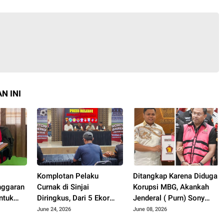
N INI
Komplotan Pelaku
Ditangkap Karena Diduga
nggaran
Curnak di Sinjai
Korupsi MBG, Akankah
ntuk
Diringkus, Dari 5 Ekor
Jenderal ( Purn) Sony
Hukum
yang Hilang Kembali 2
Sonjaya Menyeret Nama
June 24, 2026
June 08, 2026
ksa
Ekor
Wakil Ketua DPRD