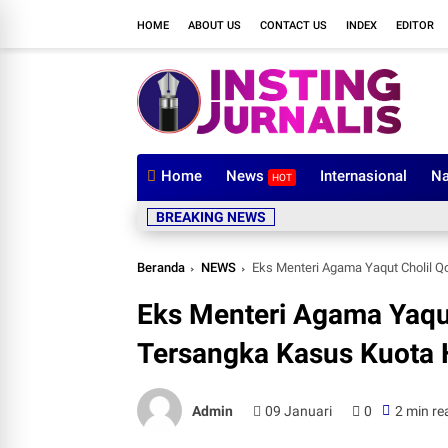
HOME
ABOUT US
CONTACT US
INDEX
EDITOR
Home
News
Internasional
Na
HOT
BREAKING NEWS
Beranda
NEWS
Eks Menteri Agama Yaqut Cholil 
Eks Menteri Agama Yaqu
Tersangka Kasus Kuota 
Admin
09 Januari
0
2 min re