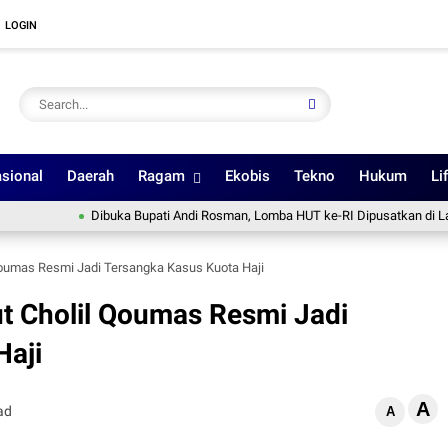
LOGIN
sional
Daerah
Ragam
Ekobis
Tekno
Hukum
Li
Dibuka Bupati Andi Rosman, Lomba HUT ke-RI Dipusatkan di Lapangan 
Qoumas Resmi Jadi Tersangka Kasus Kuota Haji
t Cholil Qoumas Resmi Jadi
Haji
A
ad
A