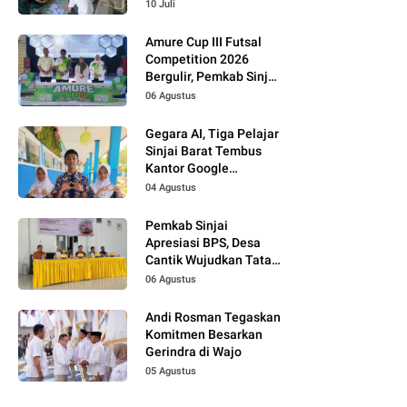
Bukti Kupon Putih
10 Juli
Amure Cup III Futsal
Competition 2026
Bergulir, Pemkab Sinjai
Dukung Pembinaan
06 Agustus
Atlet Muda
Gegara AI, Tiga Pelajar
Sinjai Barat Tembus
Kantor Google
Indonesia
04 Agustus
Pemkab Sinjai
Apresiasi BPS, Desa
Cantik Wujudkan Tata
Kelola Data Terpadu
06 Agustus
Andi Rosman Tegaskan
Komitmen Besarkan
Gerindra di Wajo
05 Agustus