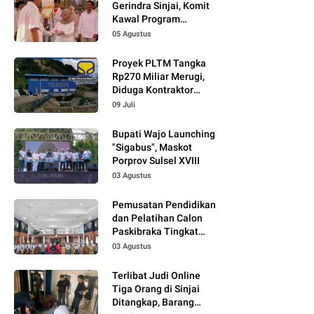
Gerindra Sinjai, Komit
Kawal Program
Prabowo
05 Agustus
Proyek PLTM Tangka
Rp270 Miliar Merugi,
Diduga Kontraktor
Tidak Profesional,
09 Juli
Berikut Temuannya!
Bupati Wajo Launching
"Sigabus", Maskot
Porprov Sulsel XVIII
03 Agustus
Pemusatan Pendidikan
dan Pelatihan Calon
Paskibraka Tingkat
Kabupaten Tahun 2026
03 Agustus
Dimulai
Terlibat Judi Online
Tiga Orang di Sinjai
Ditangkap, Barang