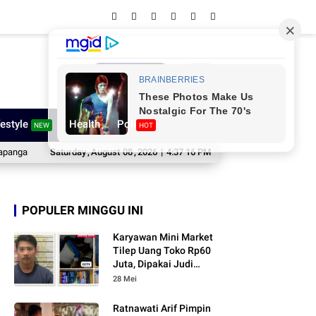
Network
festyle
Health
Poll
NEW
HOT
Merdeka
Pengcab ORADO Sinjai Gelar Turnamen Domino HUT ke-81 RI, Bidik 
Saturday
,
August
08
,
2026
|
4:37 17 PM
POPULER MINGGU INI
Karyawan Mini Market
Tilep Uang Toko Rp60
Juta, Dipakai Judi
Online
28 Mei
Ratnawati Arif Pimpin