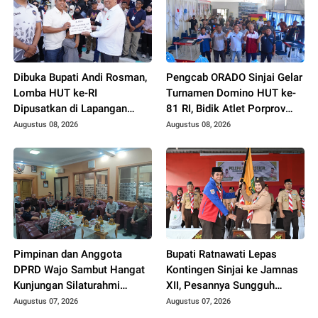
Dibuka Bupati Andi Rosman,
Pengcab ORADO Sinjai Gelar
Lomba HUT ke-RI
Turnamen Domino HUT ke-
Dipusatkan di Lapangan
81 RI, Bidik Atlet Porprov
Merdeka
XVIII
Augustus 08, 2026
Augustus 08, 2026
Pimpinan dan Anggota
Bupati Ratnawati Lepas
DPRD Wajo Sambut Hangat
Kontingen Sinjai ke Jamnas
Kunjungan Silaturahmi
XII, Pesannya Sungguh
Kapolres yang Baru
Menggugah Hati
Augustus 07, 2026
Augustus 07, 2026