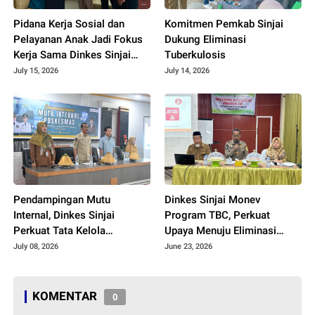
Pidana Kerja Sosial dan
Komitmen Pemkab Sinjai
Pelayanan Anak Jadi Fokus
Dukung Eliminasi
Kerja Sama Dinkes Sinjai
Tuberkulosis
dan Bapas Bone
July 15, 2026
July 14, 2026
Pendampingan Mutu
Dinkes Sinjai Monev
Internal, Dinkes Sinjai
Program TBC, Perkuat
Perkuat Tata Kelola
Upaya Menuju Eliminasi
Puskesmas
Tuberkulosis 2030
July 08, 2026
June 23, 2026
KOMENTAR
0