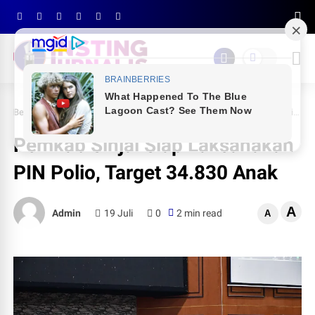
Beranda
PEMDA SINJAI
Pemkab Sinjai Siap Laksanakan PIN Polio, Target 34.830 Anak
Pemkab Sinjai Siap Laksanakan
PIN Polio, Target 34.830 Anak
A
Admin
19 Juli
0
2 min read
A