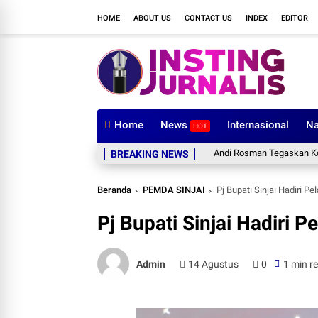
HOME
ABOUT US
CONTACT US
INDEX
EDITOR
Home
News
Internasional
Na
HOT
Andi Rosman Tegaskan Komitmen Bes
BREAKING NEWS
Beranda
PEMDA SINJAI
Pj Bupati Sinjai Hadiri P
Pj Bupati Sinjai Hadiri P
Admin
14 Agustus
0
1 min r