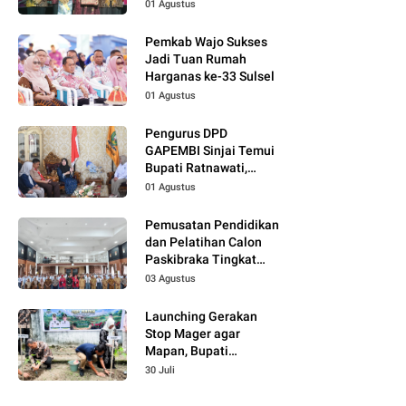
Wajo Jadi Momentum
01 Agustus
Perkuat Kolaborasi
Pemkab Wajo Sukses
Jadi Tuan Rumah
Harganas ke-33 Sulsel
01 Agustus
Pengurus DPD
GAPEMBI Sinjai Temui
Bupati Ratnawati,
Bahas Sinergitas
01 Agustus
Program MBG
Pemusatan Pendidikan
dan Pelatihan Calon
Paskibraka Tingkat
Kabupaten Tahun 2026
03 Agustus
Dimulai
Launching Gerakan
Stop Mager agar
Mapan, Bupati
Ratnawati Dorong
30 Juli
Pemanfaatan
Pekarangan Produktif