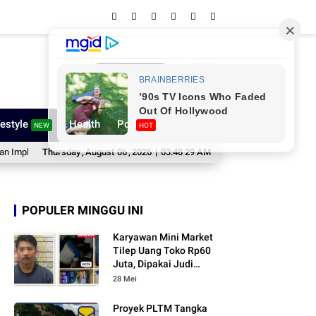
Network
festyle
Health
Poll
NEW
HOT
tasi Digitalisasi Daerah
Thursday
,
August
06
Ratnawati Arif Pimpin Gerindra Sinjai, Komit Ka
,
2026
|
03:48 30 AM
POPULER MINGGU INI
Karyawan Mini Market
Tilep Uang Toko Rp60
Juta, Dipakai Judi
Online
28 Mei
Proyek PLTM Tangka