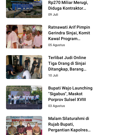
Rp270 Miliar Merugi,
Diduga Kontraktor
Tidak Profesional,
09 Juli
Berikut Temuannya!
Ratnawati Arif Pimpin
Gerindra Sinjai, Komit
Kawal Program
Prabowo
05 Agustus
Terlibat Judi Online
Tiga Orang di Sinjai
Ditangkap, Barang
Bukti Kupon Putih
10 Juli
Bupati Wajo Launching
"Sigabus", Maskot
Porprov Sulsel XVIII
03 Agustus
Malam Silaturahmi di
Rujab Bupati,
Pergantian Kapolres