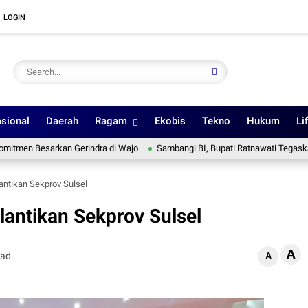
LOGIN
sional
Daerah
Ragam
Ekobis
Tekno
Hukum
Li
arkan Gerindra di Wajo
Sambangi BI, Bupati Ratnawati Tegaskan Implemen
elantikan Sekprov Sulsel
elantikan Sekprov Sulsel
A
ead
A