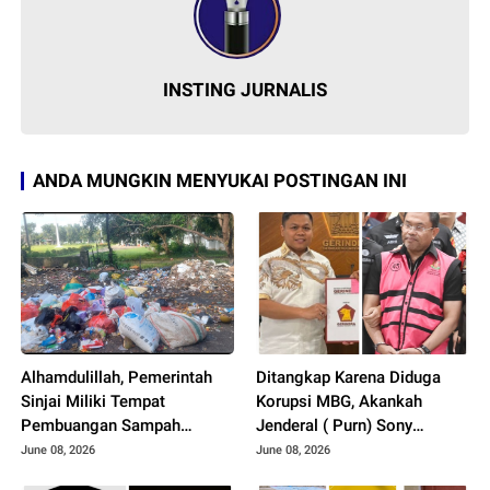
INSTING JURNALIS
ANDA MUNGKIN MENYUKAI POSTINGAN INI
Alhamdulillah, Pemerintah
Ditangkap Karena Diduga
Sinjai Miliki Tempat
Korupsi MBG, Akankah
Pembuangan Sampah
Jenderal ( Purn) Sony
Ditengah Kota, Aroma Busuk
Sonjaya Menyeret Nama
June 08, 2026
June 08, 2026
Menukik Penciuman
Wakil Ketua DPRD Sulsel..??