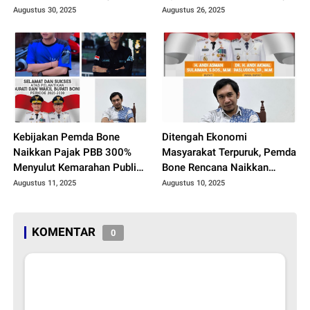
Kasus Korupsi Mandek di
Nilai Pajak PBB, Intimidasi
Augustus 30, 2025
Augustus 26, 2025
Meja Penyidik, Aktivis Mulai
Jurnalis Bahkan Jamaah
Gusar
Yang Sedang Shalat Jadi
Imbas Gas Air Mata
Kebijakan Pemda Bone
Ditengah Ekonomi
Naikkan Pajak PBB 300%
Masyarakat Terpuruk, Pemda
Menyulut Kemarahan Publik,
Bone Rencana Naikkan
Selain Dinilai Sepihak,
Pajak PBB 300 %, Praktisi
Augustus 11, 2025
Augustus 10, 2025
Sejumlah Aktivis Sosial
Hukum Sebut Itu Penjajahan
Kecewa Dengan Sikap
Modern
Pemerintah
KOMENTAR
0