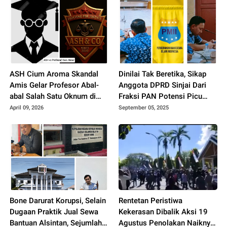
Pengguna Jalan Raya
ASH Cium Aroma Skandal
Dinilai Tak Beretika, Sikap
Amis Gelar Profesor Abal-
Anggota DPRD Sinjai Dari
abal Salah Satu Oknum di
Fraksi PAN Potensi Picu
IAIN Bone, Benarkah..?
Konflik, PMII Sinjai
April 09, 2026
September 05, 2025
Aspirasikan Suara Rakyat,
Arifuddin Sibuk Main
Handphone
Bone Darurat Korupsi, Selain
Rentetan Peristiwa
Dugaan Praktik Jual Sewa
Kekerasan Dibalik Aksi 19
Bantuan Alsintan, Sejumlah
Agustus Penolakan Naiknya