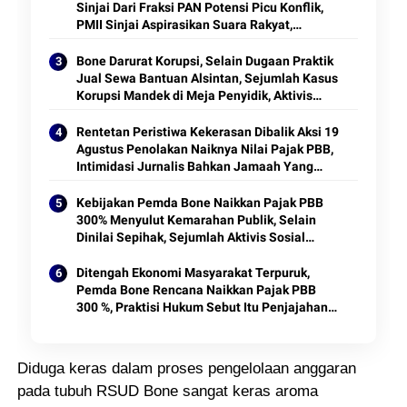
Sinjai Dari Fraksi PAN Potensi Picu Konflik,
PMII Sinjai Aspirasikan Suara Rakyat,
Arifuddin Sibuk Main Handphone
Bone Darurat Korupsi, Selain Dugaan Praktik
Jual Sewa Bantuan Alsintan, Sejumlah Kasus
Korupsi Mandek di Meja Penyidik, Aktivis
Mulai Gusar
Rentetan Peristiwa Kekerasan Dibalik Aksi 19
Agustus Penolakan Naiknya Nilai Pajak PBB,
Intimidasi Jurnalis Bahkan Jamaah Yang
Sedang Shalat Jadi Imbas Gas Air Mata
Kebijakan Pemda Bone Naikkan Pajak PBB
300% Menyulut Kemarahan Publik, Selain
Dinilai Sepihak, Sejumlah Aktivis Sosial
Kecewa Dengan Sikap Pemerintah
Ditengah Ekonomi Masyarakat Terpuruk,
Pemda Bone Rencana Naikkan Pajak PBB
300 %, Praktisi Hukum Sebut Itu Penjajahan
Modern
Diduga keras dalam proses pengelolaan anggaran
pada tubuh RSUD Bone sangat keras aroma