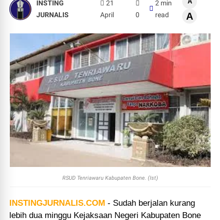
A
INSTING
21
2 min
JURNALIS
April
0
read
A
RSUD Tenriawaru Kabupaten Bone. (Ist)
INSTINGJURNALIS.COM
-
Sudah berjalan kurang
lebih dua minggu Kejaksaan Negeri Kabupaten Bone