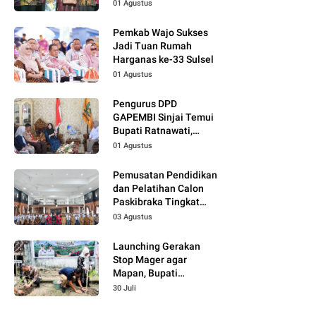
Wajo Jadi Momentum
01 Agustus
Perkuat Kolaborasi
Pemkab Wajo Sukses
Jadi Tuan Rumah
Harganas ke-33 Sulsel
01 Agustus
Pengurus DPD
GAPEMBI Sinjai Temui
Bupati Ratnawati,
Bahas Sinergitas
01 Agustus
Program MBG
Pemusatan Pendidikan
dan Pelatihan Calon
Paskibraka Tingkat
Kabupaten Tahun 2026
03 Agustus
Dimulai
Launching Gerakan
Stop Mager agar
Mapan, Bupati
Ratnawati Dorong
30 Juli
Pemanfaatan
Pekarangan Produktif