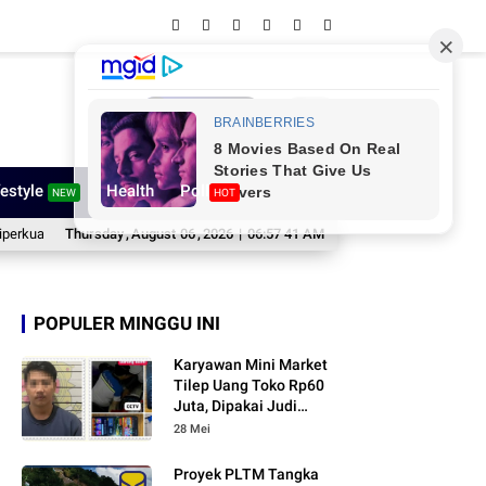
Network
festyle
Health
Poll
NEW
HOT
Amure Cup III Futsal Competition 2026 Bergulir, Pemkab Sinjai Dukung Pemb
Thursday
,
August
06
,
2026
|
06:57 42 AM
POPULER MINGGU INI
Karyawan Mini Market
Tilep Uang Toko Rp60
Juta, Dipakai Judi
Online
28 Mei
Proyek PLTM Tangka