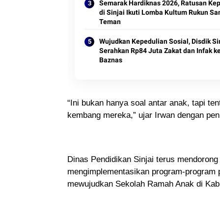
Semarak Hardiknas 2026, Ratusan Ke
di Sinjai Ikuti Lomba Kultum Rukun S
Wujudkan Kepedulian Sosial, Disdik Si
Serahkan Rp84 Juta Zakat dan Infak k
Baznas
“Ini bukan hanya soal antar anak, tapi t
kembang mereka,” ujar Irwan dengan pe
Dinas Pendidikan Sinjai terus mendorong 
mengimplementasikan program-program per
mewujudkan Sekolah Ramah Anak di Kabup