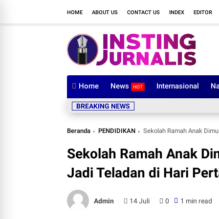
HOME
ABOUT US
CONTACT US
INDEX
EDITOR
Home
News
Internasional
Na
HOT
BREAKING NEWS
Beranda
PENDIDIKAN
Sekolah Ramah Anak Dimula
Sekolah Ramah Anak Dimu
Jadi Teladan di Hari Pe
Admin
14 Juli
0
1 min read