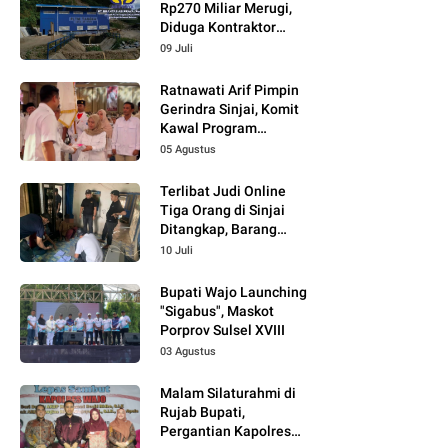
Rp270 Miliar Merugi,
Diduga Kontraktor
Tidak Profesional,
09 Juli
Berikut Temuannya!
Ratnawati Arif Pimpin
Gerindra Sinjai, Komit
Kawal Program
Prabowo
05 Agustus
Terlibat Judi Online
Tiga Orang di Sinjai
Ditangkap, Barang
Bukti Kupon Putih
10 Juli
Bupati Wajo Launching
"Sigabus", Maskot
Porprov Sulsel XVIII
03 Agustus
Malam Silaturahmi di
Rujab Bupati,
Pergantian Kapolres