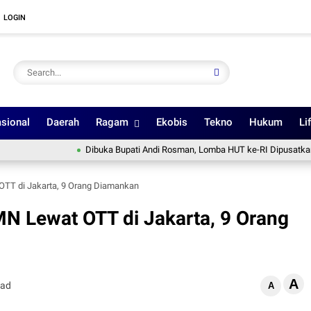
LOGIN
sional
Daerah
Ragam
Ekobis
Tekno
Hukum
Li
Dibuka Bupati Andi Rosman, Lomba HUT ke-RI Dipusatkan di Lapa
TT di Jakarta, 9 Orang Diamankan
N Lewat OTT di Jakarta, 9 Orang
A
ead
A