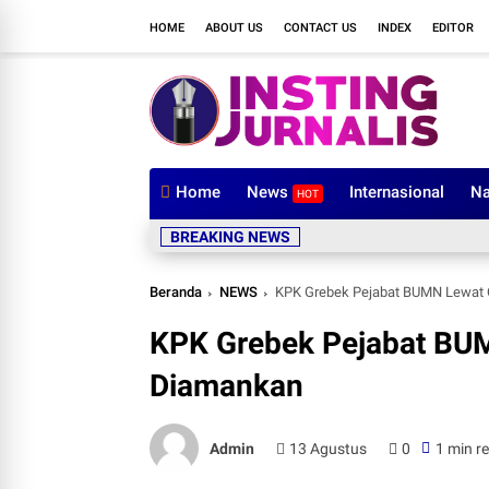
HOME
ABOUT US
CONTACT US
INDEX
EDITOR
Home
News
Internasional
Na
HOT
BREAKING NEWS
Beranda
NEWS
KPK Grebek Pejabat BUMN Lewat O
KPK Grebek Pejabat BUM
Diamankan
Admin
13 Agustus
0
1 min r