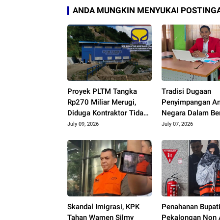
ANDA MUNGKIN MENYUKAI POSTINGA
Proyek PLTM Tangka
Tradisi Dugaan
Rp270 Miliar Merugi,
Penyimpangan A
Diduga Kontraktor Tidak
Negara Dalam Be
Profesional, Berikut
SPPD, Praktisi 
July 09, 2026
July 07, 2026
Temuannya!
Minta Kejari Peri
Puluhan Anggot
Sinjai
Skandal Imigrasi, KPK
Penahanan Bupat
Tahan Wamen Silmy
Pekalongan Non A