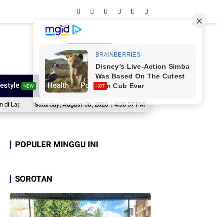
Network
festyle
Health
Poll
NEW
HOT
ngan Merdeka
Saturday
Pengcab ORADO Sinjai Gelar Turnamen Domino HUT ke-81 RI, B
,
August
08
,
2026
|
4:00 58 PM
POPULER MINGGU INI
SOROTAN