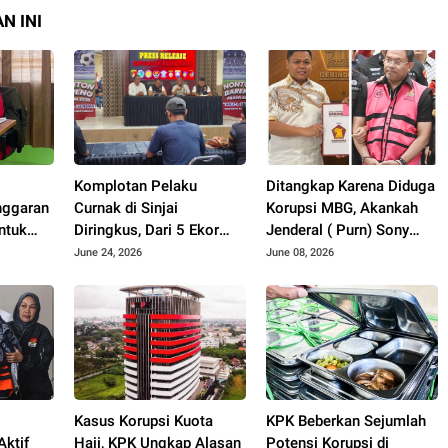
N INI
Komplotan Pelaku
Ditangkap Karena Diduga
nggaran
Curnak di Sinjai
Korupsi MBG, Akankah
ntuk
Diringkus, Dari 5 Ekor
Jenderal ( Purn) Sony
Hukum
yang Hilang Kembali 2
Sonjaya Menyeret Nama
June 24, 2026
June 08, 2026
ksa
Ekor
Wakil Ketua DPRD
a DPRD
Sulsel..??
i
Kasus Korupsi Kuota
KPK Beberkan Sejumlah
ktif
Haji, KPK Ungkap Alasan
Potensi Korupsi di