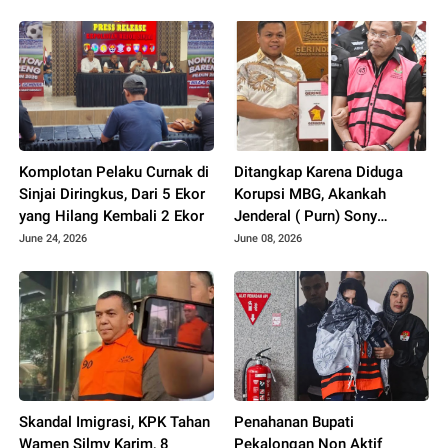
Temuannya!
Periksa Puluhan Anggota
DPRD Sinjai
Komplotan Pelaku Curnak di
Ditangkap Karena Diduga
Sinjai Diringkus, Dari 5 Ekor
Korupsi MBG, Akankah
yang Hilang Kembali 2 Ekor
Jenderal ( Purn) Sony
Sonjaya Menyeret Nama
June 24, 2026
June 08, 2026
Wakil Ketua DPRD Sulsel..??
Skandal Imigrasi, KPK Tahan
Penahanan Bupati
Wamen Silmy Karim, 8
Pekalongan Non Aktif