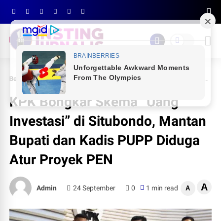
Beranda
NEWS
KPK Bongkar Skema “Uang Investasi” di Situbondo, Mantan Bupati dan Kadis PUPP Diduga Atur Proyek PEN
KPK Bongkar Skema “Uang
Investasi” di Situbondo, Mantan
Bupati dan Kadis PUPP Diduga
Atur Proyek PEN
A
Admin
24 September
0
1 min read
A