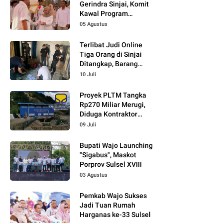
Gerindra Sinjai, Komit
Kawal Program
Prabowo
05 Agustus
Terlibat Judi Online
Tiga Orang di Sinjai
Ditangkap, Barang
Bukti Kupon Putih
10 Juli
Proyek PLTM Tangka
Rp270 Miliar Merugi,
Diduga Kontraktor
Tidak Profesional,
09 Juli
Berikut Temuannya!
Bupati Wajo Launching
"Sigabus", Maskot
Porprov Sulsel XVIII
03 Agustus
Pemkab Wajo Sukses
Jadi Tuan Rumah
Harganas ke-33 Sulsel