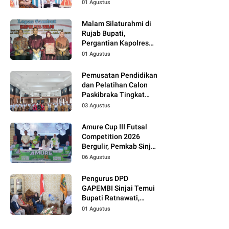
01 Agustus
Malam Silaturahmi di
Rujab Bupati,
Pergantian Kapolres
Wajo Jadi Momentum
01 Agustus
Perkuat Kolaborasi
Pemusatan Pendidikan
dan Pelatihan Calon
Paskibraka Tingkat
Kabupaten Tahun 2026
03 Agustus
Dimulai
Amure Cup III Futsal
Competition 2026
Bergulir, Pemkab Sinjai
Dukung Pembinaan
06 Agustus
Atlet Muda
Pengurus DPD
GAPEMBI Sinjai Temui
Bupati Ratnawati,
Bahas Sinergitas
01 Agustus
Program MBG