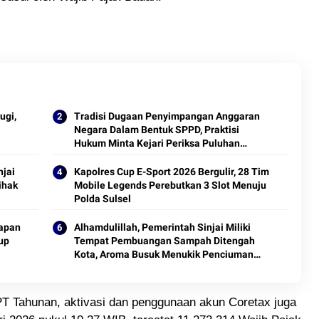
ugi,
Tradisi Dugaan Penyimpangan Anggaran
Negara Dalam Bentuk SPPD, Praktisi
Hukum Minta Kejari Periksa Puluhan
Anggota DPRD Sinjai
njai
Kapolres Cup E-Sport 2026 Bergulir, 28 Tim
ihak
Mobile Legends Perebutkan 3 Slot Menuju
Polda Sulsel
iapan
Alhamdulillah, Pemerintah Sinjai Miliki
up
Tempat Pembuangan Sampah Ditengah
Kota, Aroma Busuk Menukik Penciuman
Pengguna Jalan Raya
PT Tahunan, aktivasi dan penggunaan akun Coretax juga