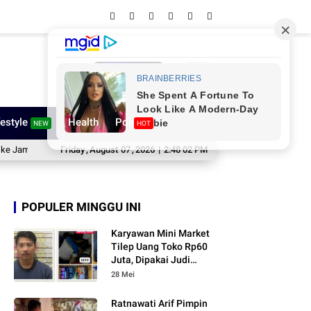
Network
festyle
Health
Poll
NEW
HOT
as XII, Pesannya Sungguh Menggugah Hati
Friday
,
August
07
,
2026
|
2:48 03 PM
Bupati Wajo Sambut Kapolres Bar
POPULER MINGGU INI
Karyawan Mini Market
Tilep Uang Toko Rp60
Juta, Dipakai Judi
Online
28 Mei
Ratnawati Arif Pimpin