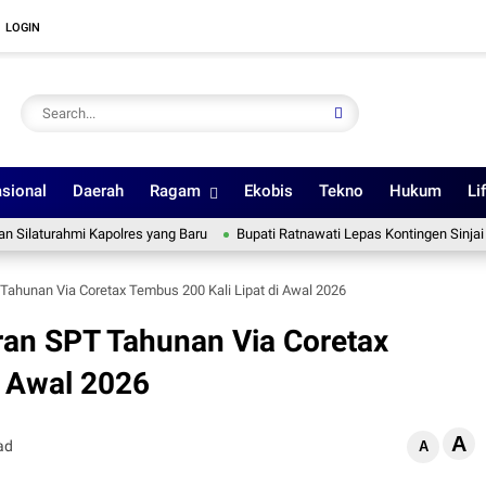
LOGIN
sional
Daerah
Ragam
Ekobis
Tekno
Hukum
Li
hmi Kapolres yang Baru
Bupati Ratnawati Lepas Kontingen Sinjai ke Jamn
Tahunan Via Coretax Tembus 200 Kali Lipat di Awal 2026
ran SPT Tahunan Via Coretax
i Awal 2026
A
ad
A