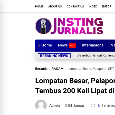
HOME
ABOUT US
CONTACT US
INDEX
EDITOR
Home
News
Internasional
Na
HOT
Pimpinan dan Anggota DPRD Wajo Sambut Hangat Kunjungan Silatura
BREAKING NEWS
Beranda
RAGAM
Lompatan Besar, Pelaporan SPT 
Lompatan Besar, Pelapo
Tembus 200 Kali Lipat d
Admin
04 Januari
0
3 min re