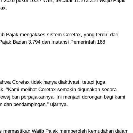
ri 2026 pukul 10.27 WIB, tercatat 11.273.314 Wajib Pajak
tax.
ib Pajak mengakses sistem Coretax, yang terdiri dari
 Pajak Badan 3.794 dan Instansi Pemerintah 168
hwa Coretax tidak hanya diaktivasi, tetapi juga
jak. "Kami melihat Coretax semakin digunakan secara
ewajiban perpajakannya. Ini menjadi dorongan bagi kami
an dan pendampingan," ujarnya.
s memastikan Wajib Pajak memperoleh kemudahan dalam