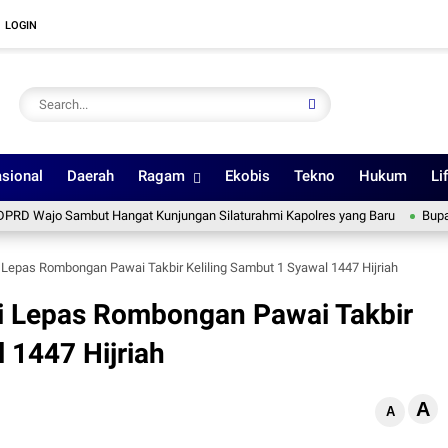
LOGIN
sional
Daerah
Ragam
Ekobis
Tekno
Hukum
Li
o Sambut Hangat Kunjungan Silaturahmi Kapolres yang Baru
Bupati Ratna
 Lepas Rombongan Pawai Takbir Keliling Sambut 1 Syawal 1447 Hijriah
ti Lepas Rombongan Pawai Takbir
 1447 Hijriah
A
d
A