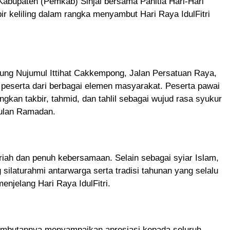
 Kabupaten (Pemkab) Sinjai bersama Panitia Hari-Hari
r keliling dalam rangka menyambut Hari Raya IdulFitri
gung Nujumul Ittihat Cakkempong, Jalan Persatuan Raya,
an peserta dari berbagai elemen masyarakat. Peserta pawai
kan takbir, tahmid, dan tahlil sebagai wujud rasa syukur
bulan Ramadan.
iah dan penuh kebersamaan. Selain sebagai syiar Islam,
ng silaturahmi antarwarga serta tradisi tahunan yang selalu
enjelang Hari Raya IdulFitri.
m sambutannya menyampaikan apresiasi kepada seluruh