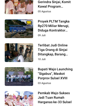
Gerindra Sinjai, Komit
Kawal Program
Prabowo
05 Agustus
Proyek PLTM Tangka
Rp270 Miliar Merugi,
Diduga Kontraktor
Tidak Profesional,
09 Juli
Berikut Temuannya!
Terlibat Judi Online
Tiga Orang di Sinjai
Ditangkap, Barang
Bukti Kupon Putih
10 Juli
Bupati Wajo Launching
"Sigabus", Maskot
Porprov Sulsel XVIII
03 Agustus
Pemkab Wajo Sukses
Jadi Tuan Rumah
Harganas ke-33 Sulsel