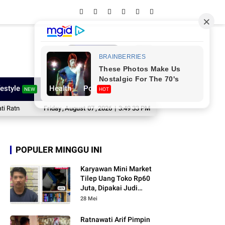
Network
festyle
Health
Poll
NEW
HOT
wati Lepas Kontingen Sinjai ke Jamnas XII, Pesannya Sungguh Menggugah Hat
Friday
,
August
07
,
2026
|
3:49 34 PM
POPULER MINGGU INI
Karyawan Mini Market
Tilep Uang Toko Rp60
Juta, Dipakai Judi
Online
28 Mei
Ratnawati Arif Pimpin