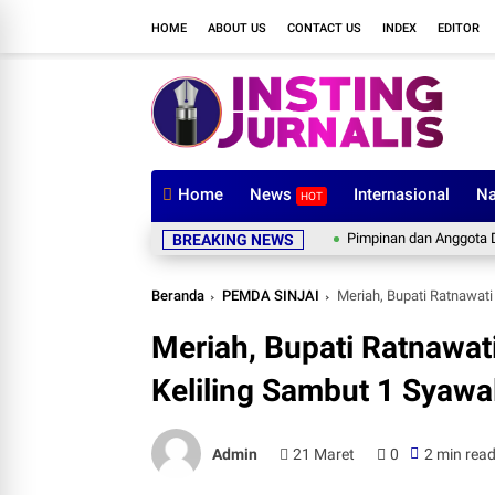
HOME
ABOUT US
CONTACT US
INDEX
EDITOR
Home
News
Internasional
Na
HOT
Pimpinan dan Anggota DPRD Waj
BREAKING NEWS
Beranda
PEMDA SINJAI
Meriah, Bupati Ratnawati
Meriah, Bupati Ratnawa
Keliling Sambut 1 Syawal
Admin
21 Maret
0
2 min rea