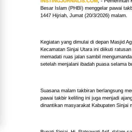
INSTINGJURNALIS.COM
, - Pemerintah
Besar Islam (PHBI) menggelar pawai takbi
1447 Hijriah, Jumat (20/3/2026) malam.
Kegiatan yang dimulai di depan Masjid A
Kecamatan Sinjai Utara ini diikuti ratus
memadati ruas jalan sambil mengumandang
setelah menjalani ibadah puasa selama 
Suasana malam takbiran berlangsung mer
pawai takbir keliling ini juga menjadi aja
dinantikan masyarakat Kabupaten Sinjai m
Bupati Sinjai, Hj. Ratnawati Arif, dala