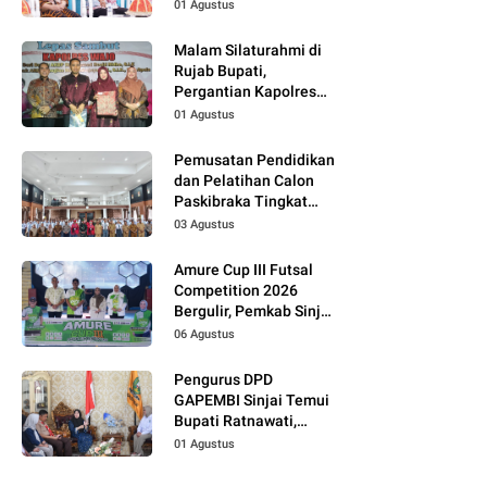
01 Agustus
Malam Silaturahmi di
Rujab Bupati,
Pergantian Kapolres
Wajo Jadi Momentum
01 Agustus
Perkuat Kolaborasi
Pemusatan Pendidikan
dan Pelatihan Calon
Paskibraka Tingkat
Kabupaten Tahun 2026
03 Agustus
Dimulai
Amure Cup III Futsal
Competition 2026
Bergulir, Pemkab Sinjai
Dukung Pembinaan
06 Agustus
Atlet Muda
Pengurus DPD
GAPEMBI Sinjai Temui
Bupati Ratnawati,
Bahas Sinergitas
01 Agustus
Program MBG