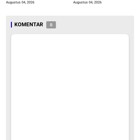
Konvergensi Stunting Tahun
Augustus 04, 2026
Augustus 04, 2026
2026
KOMENTAR
0