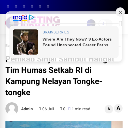
Beranda
PEMDA SINJAI
Pemkab Sinjai Sambut Hangat Tim Humas Setkab RI di Kampung Nelayan Tongke-tongke
Pemkab Sinjai Sambut Hangat
Tim Humas Setkab RI di
Kampung Nelayan Tongke-
tongke
A
Admin
06 Juli
0
1 min read
A