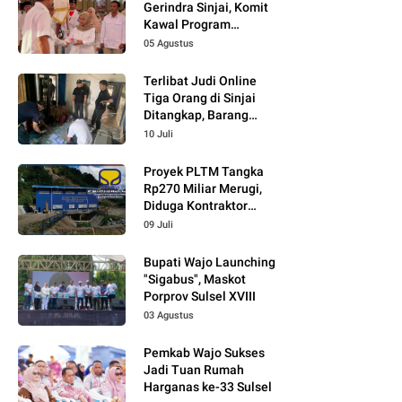
Gerindra Sinjai, Komit
Kawal Program
Prabowo
05 Agustus
Terlibat Judi Online
Tiga Orang di Sinjai
Ditangkap, Barang
Bukti Kupon Putih
10 Juli
Proyek PLTM Tangka
Rp270 Miliar Merugi,
Diduga Kontraktor
Tidak Profesional,
09 Juli
Berikut Temuannya!
Bupati Wajo Launching
"Sigabus", Maskot
Porprov Sulsel XVIII
03 Agustus
Pemkab Wajo Sukses
Jadi Tuan Rumah
Harganas ke-33 Sulsel