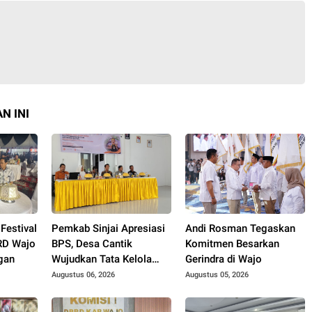
N INI
Festival
Pemkab Sinjai Apresiasi
Andi Rosman Tegaskan
RD Wajo
BPS, Desa Cantik
Komitmen Besarkan
gan
Wujudkan Tata Kelola
Gerindra di Wajo
Data Terpadu
Augustus 06, 2026
Augustus 05, 2026