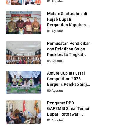
01 Agustus
Malam Silaturahmi di
Rujab Bupati,
Pergantian Kapolres
Wajo Jadi Momentum
01 Agustus
Perkuat Kolaborasi
Pemusatan Pendidikan
dan Pelatihan Calon
Paskibraka Tingkat
Kabupaten Tahun 2026
03 Agustus
Dimulai
Amure Cup III Futsal
Competition 2026
Bergulir, Pemkab Sinjai
Dukung Pembinaan
06 Agustus
Atlet Muda
Pengurus DPD
GAPEMBI Sinjai Temui
Bupati Ratnawati,
Bahas Sinergitas
01 Agustus
Program MBG