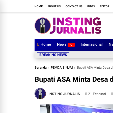
HOME
ABOUT US
CONTACT US
INDEX
EDITOR
Home
News
Internasional
Na
HOT
BREAKING NEWS
Beranda
PEMDA SINJAI
Bupati ASA Minta Desa di 
Bupati ASA Minta Desa di
INSTING JURNALIS
21 Februari