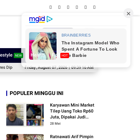
Network
festyle
Health
Poll
NEW
HOT
uat
Amure Cup III Futsal Competition 2026 Bergulir, Pemkab Sinjai Dukung
Friday
,
August
07
,
2026
|
09:39 17 AM
POPULER MINGGU INI
Karyawan Mini Market
Tilep Uang Toko Rp60
Juta, Dipakai Judi
Online
28 Mei
Ratnawati Arif Pimpin