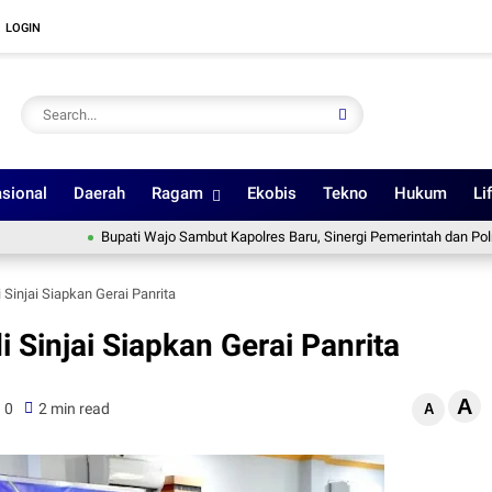
LOGIN
sional
Daerah
Ragam
Ekobis
Tekno
Hukum
Li
Bupati Wajo Sambut Kapolres Baru, Sinergi Pemerintah dan Polres Diperk
Sinjai Siapkan Gerai Panrita
 Sinjai Siapkan Gerai Panrita
A
0
2 min read
A