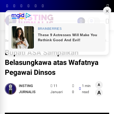
Beranda
PEMDA SINJAI
Bupati ASA Sampaikan Belasungkawa atas Wafatnya Pegawai Dinsos
Bupati ASA Sampaikan
Belasungkawa atas Wafatnya
Pegawai Dinsos
A
INSTING
11
1 min
JURNALIS
Januari
0
read
A