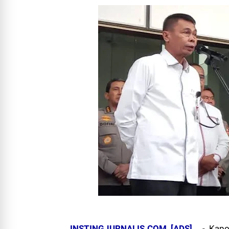
INSTINGJURNALIS.COM
[ADS]
-
Kapol