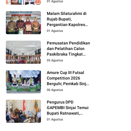
01 Agustus
Malam Silaturahmi di
Rujab Bupati,
Pergantian Kapolres
Wajo Jadi Momentum
01 Agustus
Perkuat Kolaborasi
Pemusatan Pendidikan
dan Pelatihan Calon
Paskibraka Tingkat
Kabupaten Tahun 2026
03 Agustus
Dimulai
Amure Cup III Futsal
Competition 2026
Bergulir, Pemkab Sinjai
Dukung Pembinaan
06 Agustus
Atlet Muda
Pengurus DPD
GAPEMBI Sinjai Temui
Bupati Ratnawati,
Bahas Sinergitas
01 Agustus
Program MBG