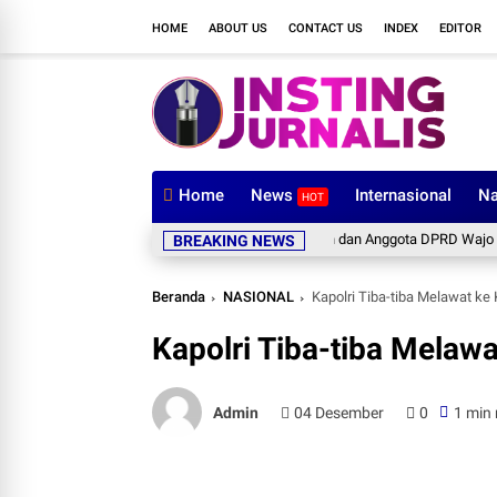
HOME
ABOUT US
CONTACT US
INDEX
EDITOR
Home
News
Internasional
Na
HOT
Pimpinan dan Anggota DPRD Wajo Sambut Hang
BREAKING NEWS
Beranda
NASIONAL
Kapolri Tiba-tiba Melawat ke
Kapolri Tiba-tiba Melaw
Admin
04 Desember
0
1 min 