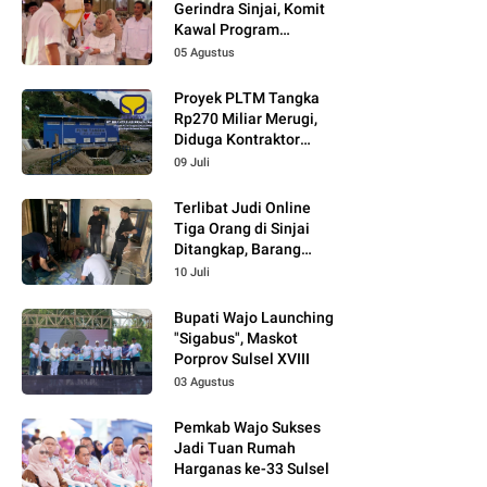
Gerindra Sinjai, Komit
Kawal Program
Prabowo
05 Agustus
Proyek PLTM Tangka
Rp270 Miliar Merugi,
Diduga Kontraktor
Tidak Profesional,
09 Juli
Berikut Temuannya!
Terlibat Judi Online
Tiga Orang di Sinjai
Ditangkap, Barang
Bukti Kupon Putih
10 Juli
Bupati Wajo Launching
"Sigabus", Maskot
Porprov Sulsel XVIII
03 Agustus
Pemkab Wajo Sukses
Jadi Tuan Rumah
Harganas ke-33 Sulsel