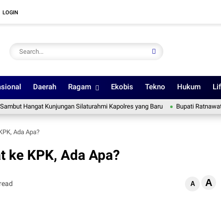
LOGIN
sional
Daerah
Ragam
Ekobis
Tekno
Hukum
Li
at Kunjungan Silaturahmi Kapolres yang Baru
Bupati Ratnawati Lepas Ko
 KPK, Ada Apa?
at ke KPK, Ada Apa?
A
read
A