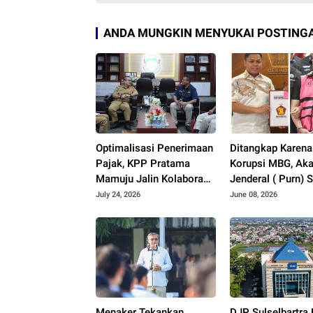
ANDA MUNGKIN MENYUKAI POSTINGA
Optimalisasi Penerimaan
Ditangkap Karena
Pajak, KPP Pratama
Korupsi MBG, Ak
Mamuju Jalin Kolaborasi
Jenderal ( Purn) 
dengan Pemkab Mamuju
Sonjaya Menyere
July 24, 2026
June 08, 2026
Tengah
Wakil Ketua DPR
Sulsel..??
Menaker Tekankan
DJP Sulselbartra 