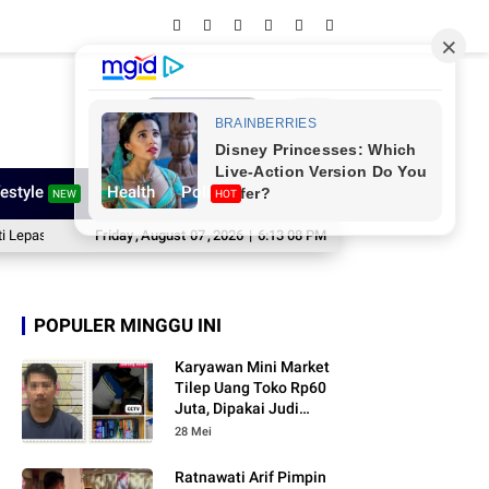
Network
festyle
Health
Poll
NEW
HOT
ntingen Sinjai ke Jamnas XII, Pesannya Sungguh Menggugah Hati
Friday
,
August
07
,
2026
|
6:13 09 PM
Bupati W
POPULER MINGGU INI
Karyawan Mini Market
Tilep Uang Toko Rp60
Juta, Dipakai Judi
Online
28 Mei
Ratnawati Arif Pimpin