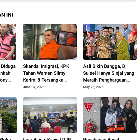
N INI
 Diduga
Skandal Imigrasi, KPK
Asli Bikin Bangga, Di
ankah
Tahan Wamen Silmy
Sulsel Hanya Sinjai yang
Sony
Karim, 8 Tersangka
Meraih Penghargaan
t Nama
Terjerat OTT
Nasional dari
June 04, 2026
May 26, 2026
D
Kemendikdasmen
Blokir
Luar Biasa, Kanwil DJP
Penahanan Bupati