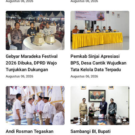
Diperkuat
Pembinaan Atlet Muda
Augustus 06, 2026
Augustus 06, 2026
Gebyar Maradeka Festival
Pemkab Sinjai Apresiasi
2026 Dibuka, DPRD Wajo
BPS, Desa Cantik Wujudkan
Tunjukkan Dukungan
Tata Kelola Data Terpadu
Augustus 06, 2026
Augustus 06, 2026
Andi Rosman Tegaskan
Sambangi BI, Bupati