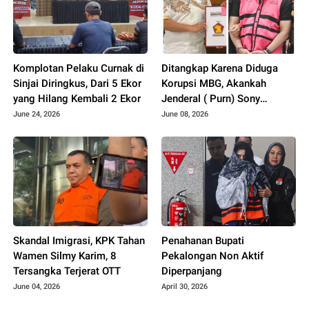
Komplotan Pelaku Curnak di
Ditangkap Karena Diduga
Sinjai Diringkus, Dari 5 Ekor
Korupsi MBG, Akankah
yang Hilang Kembali 2 Ekor
Jenderal ( Purn) Sony
Sonjaya Menyeret Nama
June 24, 2026
June 08, 2026
Wakil Ketua DPRD Sulsel..??
Skandal Imigrasi, KPK Tahan
Penahanan Bupati
Wamen Silmy Karim, 8
Pekalongan Non Aktif
Tersangka Terjerat OTT
Diperpanjang
June 04, 2026
April 30, 2026