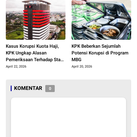
Kasus Korupsi Kuota Haji,
KPK Beberkan Sejumlah
KPK Ungkap Alasan
Potensi Korupsi di Program
Pemeriksaan Terhadap Staf
MBG
PBNU
April 22, 2026
April 20, 2026
KOMENTAR
0