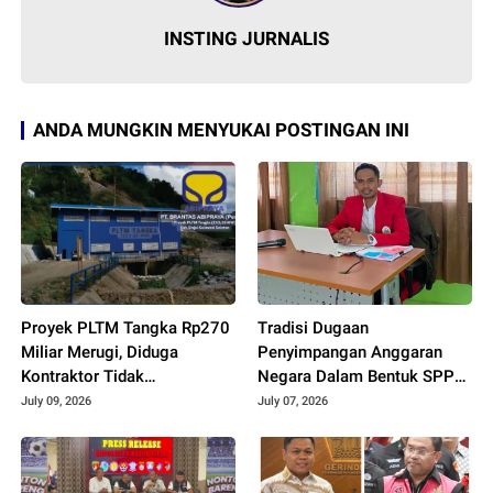
INSTING JURNALIS
ANDA MUNGKIN MENYUKAI POSTINGAN INI
Proyek PLTM Tangka Rp270
Tradisi Dugaan
Miliar Merugi, Diduga
Penyimpangan Anggaran
Kontraktor Tidak
Negara Dalam Bentuk SPPD,
Profesional, Berikut
Praktisi Hukum Minta Kejari
July 09, 2026
July 07, 2026
Temuannya!
Periksa Puluhan Anggota
DPRD Sinjai