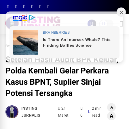
Beranda
NEWS
Setelah Hasil Audit BPK Keluar, Polda Kembali Gelar Perkara Kasus BPNT, Suplier Sinjai Potensi Tersangka
Setelah Hasil Audit BPK Keluar,
Polda Kembali Gelar Perkara
Kasus BPNT, Suplier Sinjai
Potensi Tersangka
A
INSTING
21
2 min
JURNALIS
Maret
0
read
A